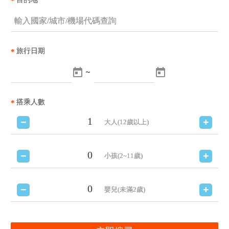
*
旅行日期
*
～
搭乘人數
*
大人(12歲以上)
小孩(2~11歲)
嬰兒(未滿2歲)