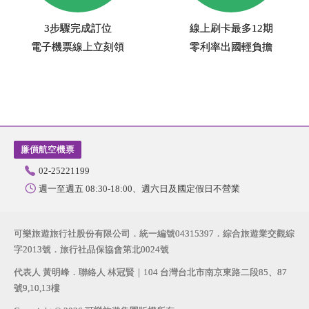
3步驟完成訂位
線上刷卡最多12期
電子機票線上立刻領
零利率出國輕負擔
廉價航空機票
02-25221199
週一至週五 08:30-18:00
週六日及國定假日不營業
可樂旅遊旅行社股份有限公司．統一編號04315397．綜合旅遊業交觀綜
字2013號．旅行社品保協會第北0024號
代表人 黃明峰．聯絡人 林冠賢｜104 台灣台北市南京東路二段85、87
號9,10,13樓