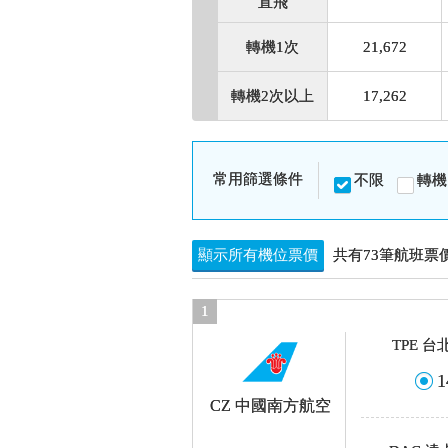
直飛
轉機1次
21,672
轉機2次以上
17,262
常用篩選條件
不限
轉機
顯示所有機位票價
共有73筆航班票
1
TPE 
1
CZ 中國南方航空