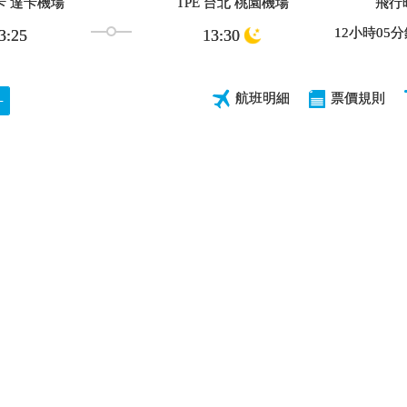
達卡 達卡機場
TPE 台北 桃園機場
飛行
12
小時
05
分
3:25
13:30
航班明細
票價規則
+
台北 桃園機場
DAC 達卡 達卡機場
飛行
09
小時
10
分
4:50
22:00
達卡 達卡機場
TPE 台北 桃園機場
飛行
22
小時
15
分
3:15
13:30
航班明細
票價規則
+