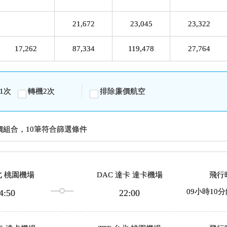
21,672
23,045
23,322
17,262
87,334
119,478
27,764
1次
轉機2次
排除廉價航空
價組合，10筆符合篩選條件
台北 桃園機場
DAC 達卡 達卡機場
飛行
09
小時
10
分
4:50
22:00