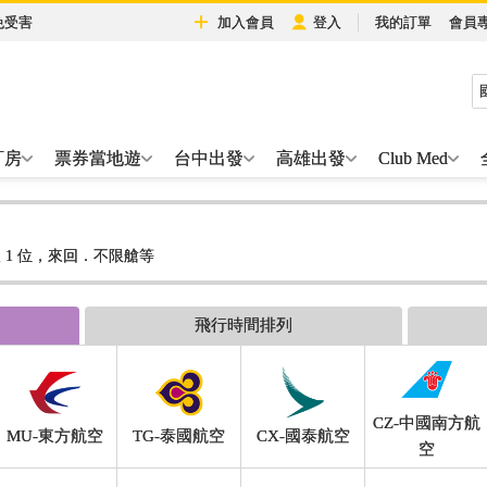
免受害
加入會員
登入
我的訂單
會員
訂房
票券當地遊
台中出發
高雄出發
Club Med
 1 位，來回．不限艙等
飛行時間排列
CZ-中國南方航
MU-東方航空
TG-泰國航空
CX-國泰航空
空