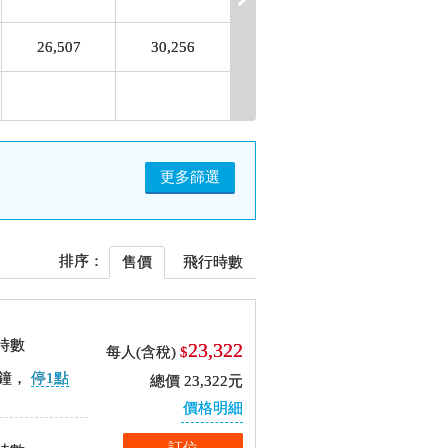
26,507
30,256
更多篩選
排序：
售價
飛行時數
時數
23,322
每人(含稅)
$
鐘，
停1點
總價 23,322元
價格明細