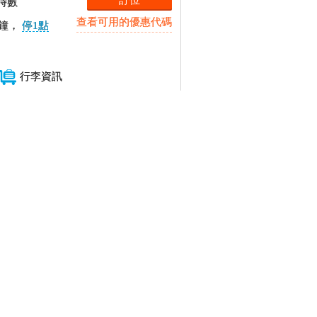
訂位
時數
查看可用的優惠代碼
鐘，
停1點
行李資訊
時數
26,433
每人(含稅)
$
鐘，
停1點
總價 26,433元
價格明細
訂位
時數
查看可用的優惠代碼
鐘，
停1點
行李資訊