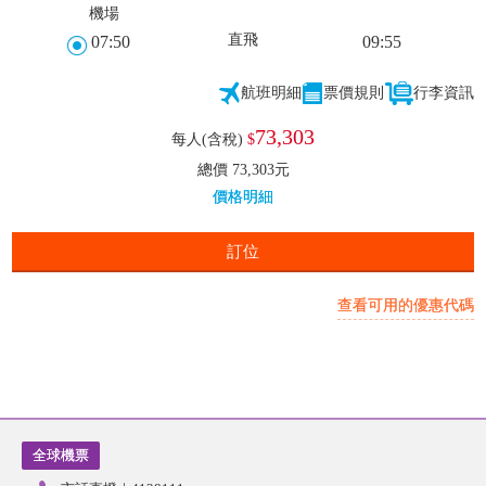
機場
直飛
07:50
09:55
航班明細
票價規則
行李資訊
73,303
每人(含稅)
$
總價 73,303元
價格明細
訂位
查看可用的優惠代碼
全球機票