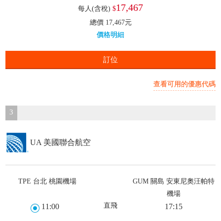
17,467
每人(含稅)
$
總價 17,467元
價格明細
訂位
查看可用的優惠代碼
3
UA 美國聯合航空
TPE 台北 桃園機場
GUM 關島 安東尼奧汪帕特
機場
直飛
11:00
17:15