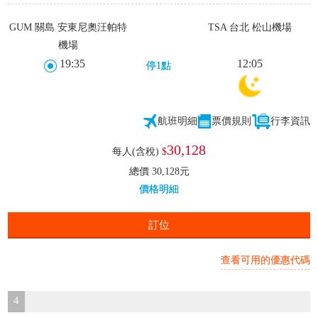
GUM 關島 安東尼奧汪帕特
TSA 台北 松山機場
機場
19:35
12:05
停1點
航班明細
票價規則
行李資訊
30,128
每人(含稅)
$
總價 30,128元
價格明細
訂位
查看可用的優惠代碼
4