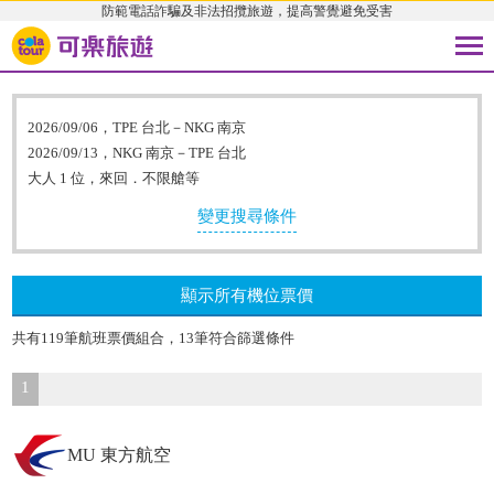
防範電話詐騙及非法招攬旅遊，提高警覺避免受害
2026/09/06，TPE 台北－NKG 南京
2026/09/13，NKG 南京－TPE 台北
大人 1 位，來回．不限艙等
變更搜尋條件
顯示所有機位票價
共有119筆航班票價組合，13筆符合篩選條件
1
MU 東方航空