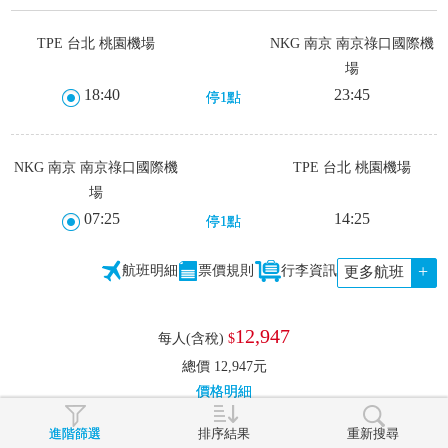
TPE 台北 桃園機場
NKG 南京 南京祿口國際機
場
18:40
23:45
停1點
NKG 南京 南京祿口國際機
TPE 台北 桃園機場
場
07:25
14:25
停1點
+
航班明細
票價規則
行李資訊
更多航班
12,947
每人(含稅)
$
總價 12,947元
價格明細
進階篩選
排序結果
重新搜尋
訂位