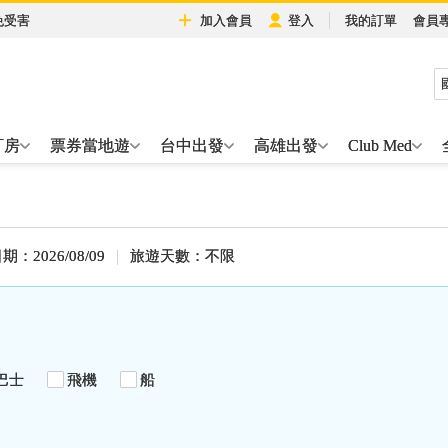
免受害
加入會員
登入
我的訂單
會員
訂房
票券當地遊
台中出發
高雄出發
Club Med
：2026/08/09
旅遊天數：不限
巴士
飛機
船