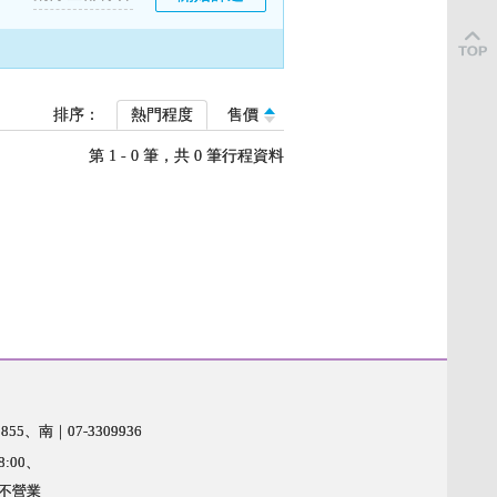
排序：
熱門程度
售價
第 1 - 0 筆，共 0 筆行程資料
855
南｜07-3309936
8:00
期不營業