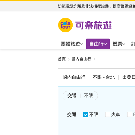
防範電話詐騙及非法招攬旅遊，提高警覺避
團體旅遊
自由行
機票
首頁
國內自由行
國內自由行
不限 - 台北
出發日期
交通
不限
交通
不限
火車