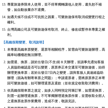
專案旅遊券限本人使用，並不得單獨轉讓他人使用，遺失恕不補
發，如自動放棄亦不退費。
如遇天候不佳或不可抗拒之因素，可樂旅遊保有取消或變更行程之
權利。
台灣高鐵公司及可樂旅遊保有取消、終止、修改或暫停本專案之權
利。
【高鐵假期變更、取消說明】
本專案高鐵車票變更、退票等相關程序，皆需由可樂旅遊辦理，高
鐵車站櫃檯恕無法辦理。
如需退、換票，請於出發日(不含)前８天辦理，並請事先通知客服
人員協助確認是否可以變更，原票券正本交還至可樂旅遊後，始得
辦理更換車票；若於出發日7日內之變更，請與客服人員連絡協助
辦理（因為有郵寄車票之問題）；申請退票者，需將原票券正本寄
回可樂旅遊後，始可辦理退票及退款（並依規定收取取消費用）。
依高鐵假期車票之規定，如多人同時預定同筆訂單，如需退換票，
則需一起辦理退換票，不可單獨辦理退換票作業，並需收取全部人
之退換票改票作業費用，造成不便，敬請見諒。