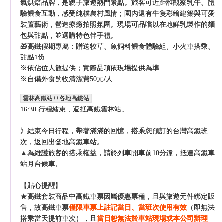
氣烘焙品牌，是親子旅遊熱門景點。旅客可近距離觀察乳牛、體
驗餵食互動，感受純樸農村風情；園內還有牛隻彩繪建築與可愛
裝置藝術，營造療癒拍照氛圍。現場可品嚐以在地鮮乳製作的麵
包與甜點，並選購特色伴手禮。
🎁高鐵假期專屬：贈送牧草、魚飼料餵食體驗組、小火車搭乘、
甜點1份
※依佔位人數提供；實際品項依現場提供為準
※自備外食酌收清潔費50元/人
雲林高鐵站++各地高鐵站
16:30 行程結束，返抵高鐵雲林站。
》結束今日行程，帶著滿滿的回憶，搭乘您預訂的台灣高鐵班
次，返回出發地高鐵車站。
▲為維護旅客的搭乘權益，請於列車開車前10分鐘，抵達高鐵車
站月台候車。
【貼心提醒】
★高鐵套裝商品中高鐵車票因屬優惠票種，且與旅遊元件綁定販
售，故高鐵車票
僅限車票上註記當日、當班次使用有效
（即無法
搭乘當天提前車次），且
當日恕無法於車站現場或本公司辦理