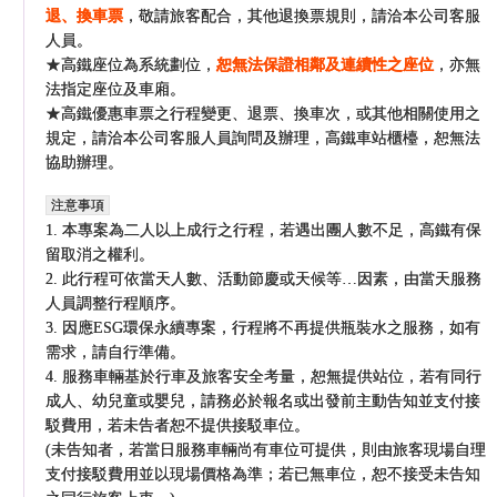
退、換車票
，敬請旅客配合，其他退換票規則，請洽本公司客服
人員。
★高鐵座位為系統劃位，
恕無法保證相鄰及連續性之座位
，亦無
法指定座位及車廂。
★高鐵優惠車票之行程變更、退票、換車次，或其他相關使用之
規定，請洽本公司客服人員詢問及辦理，高鐵車站櫃檯，恕無法
協助辦理。
注意事項
1. 本專案為二人以上成行之行程，若遇出團人數不足，高鐵有保
留取消之權利。
2. 此行程可依當天人數、活動節慶或天候等…因素，由當天服務
人員調整行程順序。
3. 因應ESG環保永續專案，行程將不再提供瓶裝水之服務，如有
需求，請自行準備。
4. 服務車輛基於行車及旅客安全考量，恕無提供站位，若有同行
成人、幼兒童或嬰兒，請務必於報名或出發前主動告知並支付接
駁費用，若未告者恕不提供接駁車位。
(未告知者，若當日服務車輛尚有車位可提供，則由旅客現場自理
支付接駁費用並以現場價格為準；若已無車位，恕不接受未告知