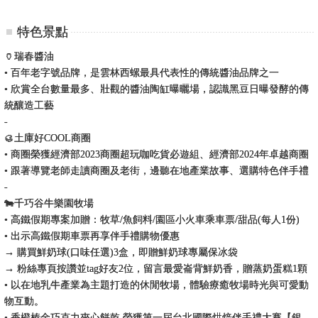
特色景點
🏺瑞春醬油
• 百年老字號品牌，是雲林西螺最具代表性的傳統醬油品牌之一
• 欣賞全台數量最多、壯觀的醬油陶缸曝曬場，認識黑豆日曝發酵的傳
統釀造工藝
-
🥮土庫好COOL商圈
• 商圈榮獲經濟部2023商圈超玩咖吃貨必遊組、經濟部2024年卓越商圈
• 跟著導覽老師走讀商圈及老街，邊聽在地產業故事、選購特色伴手禮
-
🐄千巧谷牛樂園牧場
• 高鐵假期專案加贈：牧草/魚飼料/園區小火車乘車票/甜品(每人1份)
• 出示高鐵假期車票再享伴手禮購物優惠
→ 購買鮮奶球(口味任選)3盒，即贈鮮奶球專屬保冰袋
→ 粉絲專頁按讚並tag好友2位，留言最愛崙背鮮奶香，贈蒸奶蛋糕1顆
• 以在地乳牛產業為主題打造的休閒牧場，體驗療癒牧場時光與可愛動
物互動。
• 香橙榛金巧克力夾心餅乾 榮獲第一屆台北國際烘焙伴手禮大賽【銀