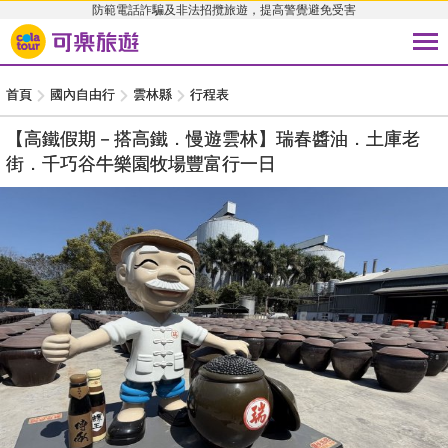
防範電話詐騙及非法招攬旅遊，提高警覺避免受害
首頁
國內自由行
雲林縣
行程表
【高鐵假期－搭高鐵．慢遊雲林】瑞春醬油．土庫老
街．千巧谷牛樂園牧場豐富行一日