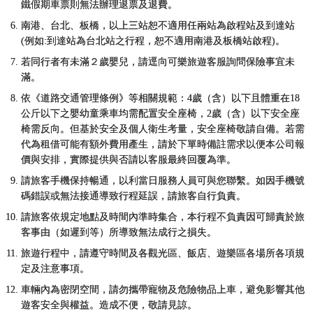
鐵假期車票則無法辦理退票及退費。
南港、台北、板橋，以上三站恕不適用任兩站為啟程站及到達站
(例如:到達站為台北站之行程，恕不適用南港及板橋站啟程)。
若同行者有未滿２歲嬰兒，請逕向可樂旅遊客服詢問保險事宜未
滿。
依《道路交通管理條例》等相關規範：4歲（含）以下且體重在18
公斤以下之嬰幼童乘車均需配置安全座椅，2歲（含）以下安全座
椅需反向。但基於安全及個人衛生考量，安全座椅敬請自備。若需
代為租借可能有額外費用產生，請於下單時備註需求以便本公司報
價與安排，實際提供與否請以客服最終回覆為準。
請旅客手機保持暢通，以利當日服務人員可與您聯繫。如因手機號
碼錯誤或無法接通導致行程延誤，請旅客自行負責。
請旅客依規定地點及時間內準時集合，本行程不負責因可歸責於旅
客事由（如遲到等）所導致無法成行之損失。
旅遊行程中，請遵守時間及各觀光區、飯店、遊樂區各場所各項規
定及注意事項。
車輛內為密閉空間，請勿攜帶寵物及危險物品上車，避免影響其他
遊客安全與權益。造成不便，敬請見諒。