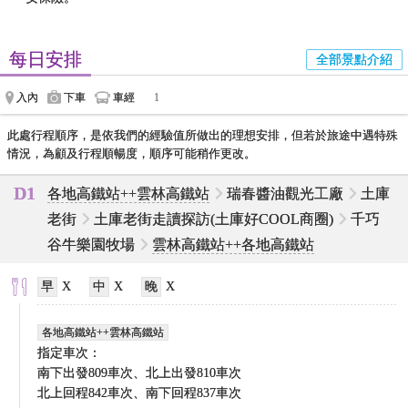
每日安排
全部景點介紹
入內
下車
車經
1
此處行程順序，是依我們的經驗值所做出的理想安排，但若於旅途中遇特殊
情況，為顧及行程順暢度，順序可能稍作更改。
D1
各地高鐵站++雲林高鐵站
瑞春醬油觀光工廠
土庫
老街
土庫老街走讀探訪(土庫好COOL商圈)
千巧
谷牛樂園牧場
雲林高鐵站++各地高鐵站
X
X
X
各地高鐵站++雲林高鐵站
指定車次：
南下出發809車次、北上出發810車次
北上回程842車次、南下回程837車次