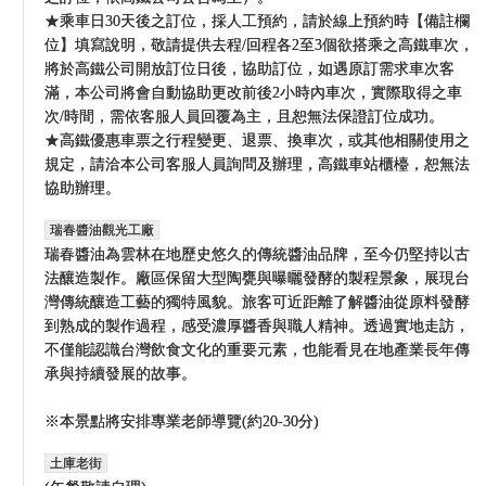
★乘車日30天後之訂位，採人工預約，請於線上預約時【備註欄
位】填寫說明，敬請提供去程/回程各2至3個欲搭乘之高鐵車次，
將於高鐵公司開放訂位日後，協助訂位，如遇原訂需求車次客
滿，本公司將會自動協助更改前後2小時內車次，實際取得之車
次/時間，需依客服人員回覆為主，且恕無法保證訂位成功。
★高鐵優惠車票之行程變更、退票、換車次，或其他相關使用之
規定，請洽本公司客服人員詢問及辦理，高鐵車站櫃檯，恕無法
協助辦理。
瑞春醬油觀光工廠
瑞春醬油為雲林在地歷史悠久的傳統醬油品牌，至今仍堅持以古
法釀造製作。廠區保留大型陶甕與曝曬發酵的製程景象，展現台
灣傳統釀造工藝的獨特風貌。旅客可近距離了解醬油從原料發酵
到熟成的製作過程，感受濃厚醬香與職人精神。透過實地走訪，
不僅能認識台灣飲食文化的重要元素，也能看見在地產業長年傳
承與持續發展的故事。
※本景點將安排專業老師導覽(約20-30分)
土庫老街