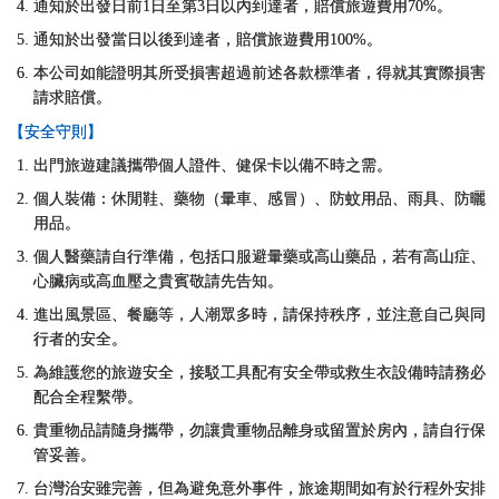
通知於出發日前1日至第3日以內到達者，賠償旅遊費用70%。
通知於出發當日以後到達者，賠償旅遊費用100%。
本公司如能證明其所受損害超過前述各款標準者，得就其實際損害
請求賠償。
【安全守則】
出門旅遊建議攜帶個人證件、健保卡以備不時之需。
個人裝備：休閒鞋、藥物（暈車、感冒）、防蚊用品、雨具、防曬
用品。
個人醫藥請自行準備，包括口服避暈藥或高山藥品，若有高山症、
心臟病或高血壓之貴賓敬請先告知。
進出風景區、餐廳等，人潮眾多時，請保持秩序，並注意自己與同
行者的安全。
為維護您的旅遊安全，接駁工具配有安全帶或救生衣設備時請務必
配合全程繫帶。
貴重物品請隨身攜帶，勿讓貴重物品離身或留置於房內，請自行保
管妥善。
台灣治安雖完善，但為避免意外事件，旅途期間如有於行程外安排