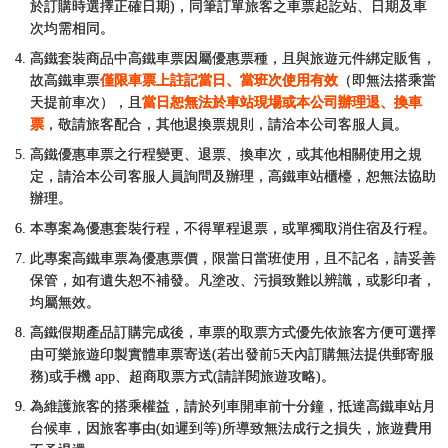
於訂購時選擇正確日期)，同筆訂單旅客之車票起訖站、日期及車
次均需相同。
高鐵套裝商品中高鐵車票因屬優惠票種，且與旅遊元件綁定販售，
故高鐵車票
僅限車票上註記當日、當班次使用有效
（即無法搭乘當
天提前車次），且
當日恕無法於車站現場或本公司辦理退、換車
票
，敬請旅客配合，其他退換票規則，請洽本公司客服人員。
高鐵優惠車票之行程變更、退票、換車次，或其他相關使用之規
定，請洽本公司客服人員詢問及辦理，高鐵車站櫃檯，恕無法協助
辦理。
本專案為優惠套裝行程，不得單程退票，或單獨取消住宿及行程。
此專案高鐵車票為優惠票價，限當日當班使用，且不記名，請妥善
保管，如有遺失恕不補發。凡塗改、污損致難以辨識，或影印者，
均屬無效。
高鐵假期產品訂購完成後，車票的取票方式優先依旅客方便可選擇
由可樂旅遊印製實體車票寄送(若出發前5天內訂購無法提供郵寄服
務)或手機 app、超商取票方式(請詳閱旅遊攻略)。
為維護旅客的搭乘權益，請於列車開車前十分鐘，抵達高鐵車站月
台候車，因旅客事由(如遲到等)所導致無法成行之損失，旅遊費用