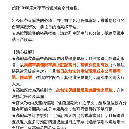
預計10:00搭乘專車出發展開今日遊程。
》今日帶這愉快的心情，自行前往各地高鐵車站，搭乘您預訂的
台灣高鐵班次，前往目的地高鐵車站。
▲為維護旅客的搭乘權益，請於列車開車前10分鐘，抵達高鐵車
站月台候車。
【貼心提醒】
★高鐵套裝商品中高鐵車票因屬優惠票種，且與旅遊元件綁定販
售，故
高鐵車票僅限車票上註記當日、當班次使用有效
（即無法
搭乘當天提前車次），且
當日恕無法於車站現場或本公司辦理
退、換車票
，敬請旅客配合，其他退換票規則，請洽本公司客服
人員。
★高鐵座位為系統劃位，
恕無法保證相鄰及連續性之座位
，亦無
法指定座位及車廂。
★搭乘7天內及連續假期（含疏運期間）之車次，經常座位較為分
散亦可能分開乘坐或分車廂乘坐，如可同意再行下單訂購。
★高鐵車票訂票規則：可預訂29天內（含乘車當日），且每逢週
五及週六至多可預訂四週後至週日之車票（連續假期即疏運期間
之訂位，依高鐵公司公告為主）。