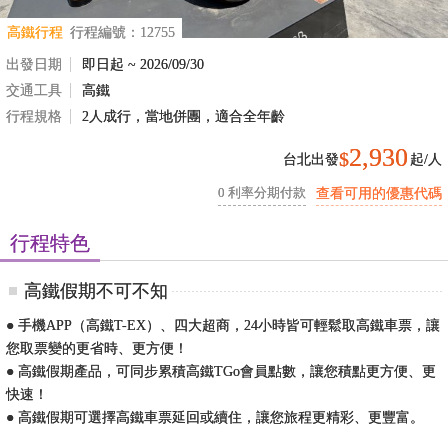
高鐵行程
行程編號：12755
出發日期
即日起 ~ 2026/09/30
交通工具
高鐵
行程規格
2人成行，當地併團，適合全年齡
2,930
$
台北出發
起/人
0 利率分期付款
查看可用的優惠代碼
行程特色
高鐵假期不可不知
● 手機APP（高鐵T-EX）、四大超商，24小時皆可輕鬆取高鐵車票，讓
您取票變的更省時、更方便！
● 高鐵假期產品，可同步累積高鐵TGo會員點數，讓您積點更方便、更
快速！
● 高鐵假期可選擇高鐵車票延回或續住，讓您旅程更精彩、更豐富。