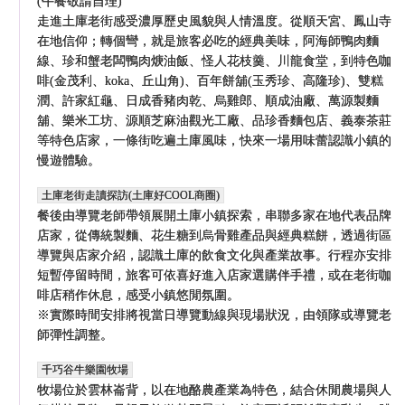
(午餐敬請自理)
走進土庫老街感受濃厚歷史風貌與人情溫度。從順天宮、鳳山寺
在地信仰；轉個彎，就是旅客必吃的經典美味，阿海師鴨肉麵
線、珍和蟹老闆鴨肉焿油飯、怪人花枝羹、川龍食堂，到特色咖
啡(金茂利、koka、丘山角)、百年餅舖(玉秀珍、高隆珍)、雙糕
潤、許家紅龜、日成香豬肉乾、烏雞郎、順成油廠、萬源製麵
舖、樂米工坊、源順芝麻油觀光工廠、品珍香麵包店、義泰茶莊
等特色店家，一條街吃遍土庫風味，快來一場用味蕾認識小鎮的
慢遊體驗。
土庫老街走讀探訪(土庫好COOL商圈)
餐後由導覽老師帶領展開土庫小鎮探索，串聯多家在地代表品牌
店家，從傳統製麵、花生糖到烏骨雞產品與經典糕餅，透過街區
導覽與店家介紹，認識土庫的飲食文化與產業故事。行程亦安排
短暫停留時間，旅客可依喜好進入店家選購伴手禮，或在老街咖
啡店稍作休息，感受小鎮悠閒氛圍。
※實際時間安排將視當日導覽動線與現場狀況，由領隊或導覽老
師彈性調整。
千巧谷牛樂園牧場
牧場位於雲林崙背，以在地酪農產業為特色，結合休閒農場與人