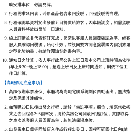
助安排車位，敬請見諒。
行程需求延回者，若原產品包含來回接駁，回程接駁需自理。
行程確認單資料於出發前五日提供給旅客，因車輛調度，如需駕駛
人員資料將於出發前一日通知。
線上訂購並非代表預訂完成，仍需以客服人員回覆確認為準。經客
服人員確認回覆後，始可生效，並視同雙方同意簽署國內個別旅遊
定型化契約書，敬請詳閱該契約書內容。
通知日之計算，
依人事行政局公告上班日及本公司上班時間為依準
(
早上
8:30~
晚上
18:00)
，
超過上班日及上班時間通知，則依下個工
作日計算。
【高鐵假期注意事項】
高鐵假期車票座位、車廂均為高鐵電腦系統劃位自動產出，無法指
定及保證其連續性。
如預購29日以後出發之行程，請於「備註事項」欄位，填寫您欲搭
乘之去回程各2~3個車次，將於高鐵公司開放日後訂位，實際取得
之車次以客服人員回覆為主，恕無法保證車位。
出發乘車日需等同飯店入住或行程出發日，回程可延回七日內(請