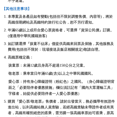
不予退還。
【其他注意事項】
本專案及各產品如有變動
(
包括但不限於調整售價、內容等
)
，將於
高鐵假期網站及高鐵特約旅行社公告，恕不另行通知。
年滿65歲以上或符合愛心票資格者，可選擇『資深公民價』訂購。
(僅適用中華民國籍旅客)
如訂購選擇『孩童不佔床』僅提供高鐵來回票及保險，其他服務及
費用
(
包括但不限於：現場接送及飯店相關規定
)
敬請自理。
高鐵票種定義：
孩童票：未滿12歲且身高不超過150公分之兒童。
敬老票：乘車當日年滿65歲(含)以上之中華民國國民。
愛心票：持有身心障礙證明（粉紅色）之國民。（身心障礙證明背
面之「必要陪伴者優惠措施」欄位須註記有「國內大眾運輸工具」
字樣者，始提供必要陪伴者一人愛心票優惠）
購買『愛心票/敬老票』售價者，請於出發當天，務必攜帶有效證件
進出站，以利高鐵站務人員查驗，若經高鐵查驗未帶證件者或有異
者，高鐵有權拒絕您的搭乘，需另購一張高鐵車票始可搭乘，原高