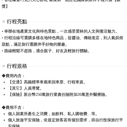
獎】
行程亮點
• 串聯在地產業文化與特色景點，一次感受雲林的人文與慢活魅力。
• 行程沿線可選購多樣在地特色商品，從醬油、傳統老店，到人氣烘焙
甜點，滿足旅行選購伴手好物的樂趣。
• 路線輕鬆不趕路，適合親子、好友及輕旅行體驗。
行程規格
◆費用內含：
【交通】高鐵標準車廂來回車票、行程車資。
【其它】人員導覽。
【保險】新台幣250萬旅行業責任險附加20萬意外醫療險。
◆費用不含：
個人因素所產生之消費，如飲料、私人購物費…等。
個人旅遊平安保險，依規定旅客若有個別需求，得自行投保旅行平
安保險。