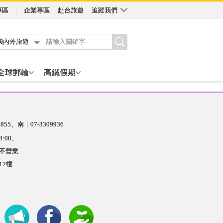
專區
企業專區
赴台旅遊
追蹤我們
國內外旅遊
全球郵輪
高鐵假期
855
南｜07-3309936
8:00
期不營業
12樓