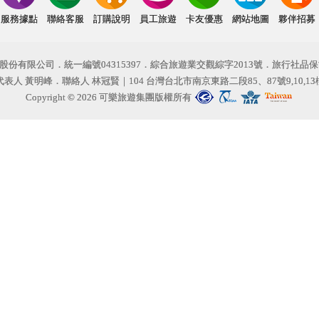
服務據點
聯絡客服
訂購說明
員工旅遊
卡友優惠
網站地圖
夥伴招募
份有限公司．統一編號04315397．綜合旅遊業交觀綜字2013號．旅行社品保
代表人 黃明峰．聯絡人 林冠賢｜104 台灣台北市南京東路二段85、87號9,10,13
Copyright © 2026 可樂旅遊集團版權所有
台北市旅行商業同業公會
中華民國旅行業品
國際航空運輸
國民