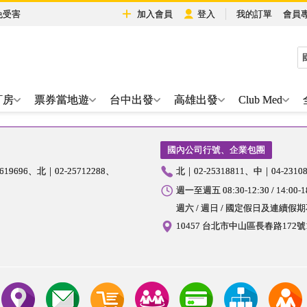
免受害
加入會員
登入
我的訂單
會員
訂房
票券當地遊
台中出發
高雄出發
Club Med
國內公司行號、企業包團
5619696
北｜02-25712288
北｜02-25318811
中｜04-23108
週一至週五 08:30-12:30 / 14:00-1
週六 / 週日 / 國定假日及連續假
10457 台北市中山區長春路172號