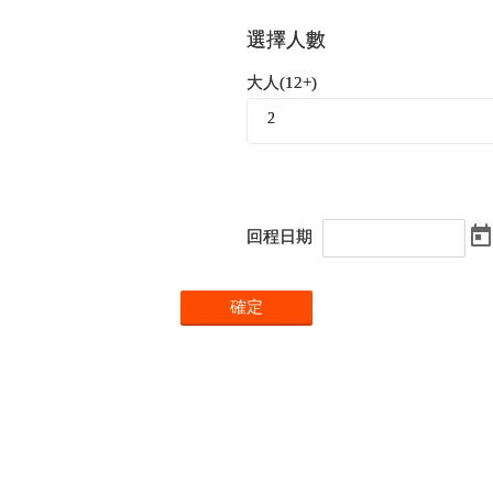
選擇人數
大人(12+)
2
回程日期
確定