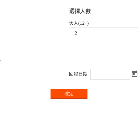
選擇人數
大人(12+)
2
9
回程日期
確定