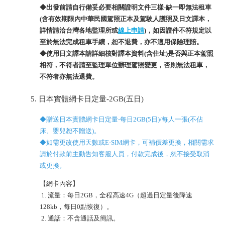
◆出發前請自行備妥必要相關證明文件三樣-缺一即無法租車
(含有效期限內中華民國駕照正本及駕駛人護照及日文譯本，
詳情請洽台灣各地監理所或
線上申請
)，如因證件不符規定以
至於無法完成租車手續，恕不退費，亦不適用保險理賠。
◆使用日文譯本請詳細核對譯本資料(含住址)是否與正本駕照
相符，不符者請至監理單位辦理駕照變更，否則無法租車，
不符者亦無法退費。
日本實體網卡日定量-2GB(五日)
◆贈送日本實體網卡日定量-每日2GB(5日)/每人一張(不佔
床、嬰兒恕不贈送)。
◆如需更改使用天數或E-SIM網卡，可補價差更換，相關需求
請於付款前主動告知客服人員，付款完成後，恕不接受取消
或更換。
【網卡內容】
1. 流量：每日2GB，全程高速4G（超過日定量後降速
128kb，每日0點恢復）。
2. 通話：不含通話及簡訊。