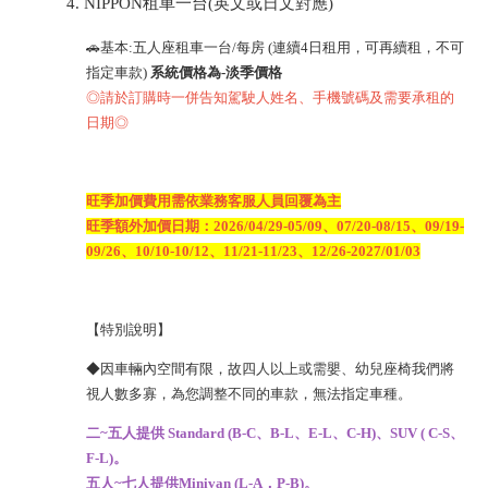
NIPPON租車一台(英文或日文對應)
🚗基本:五人座租車一台/每房 (連續4日租用，可再續租，不可
指定車款)
系統價格為-淡季價格
◎請於訂購時一併告知駕駛人姓名、手機號碼及需要承租的
日期◎
旺季加價費用需依業務客服人員回覆為主
旺季額外加價日期：2026/04/29-05/09、07/20-08/15、09/19-
09/26、10/10-10/12、11/21-11/23、12/26-2027/01/03
【特別說明】
◆因車輛內空間有限，故四人以上或需嬰、幼兒座椅我們將
視人數多寡，為您調整不同的車款，無法指定車種。
二~五人提供 Standard (B-C、B-L、E-L、C-H)、SUV ( C-S、
F-L)。
五人~七人提供Minivan (L-A，P-B)。