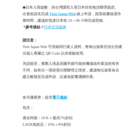
◆
日本入境提醒：持台灣護照入境日本目前無須辦理簽證。
出發前請先完成
Visit Japan Web
線上申請，因系統審核需作
業時間，建議於抵達日本前 24～48 小時完成登錄。
*參考連結
📌
日本交流協會
請注意：
Visit Japan Web 可登錄同行家人資料，惟每位旅客仍須分別產
出個人專屬之 QR Code 以供查驗使用。
另請留意，實際入境及回國手續可能依機場或作業流程有所
不同，如有任一環節需分開辦理之情形，建議每位旅客各自
建立帳號並完成申請，以避免影響通關作業。
各式優惠券：提供
電子連結
包含：
唐吉柯德：10％＋最高7%折扣
LAOX免稅店：10%＋8%折扣