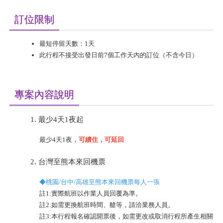
訂位限制
最短停留天數：1天
此行程不接受出發日前7個工作天內的訂位（不含今日）
專案內容說明
最少4天1夜起
最少4天1夜，
可續住，可延回
台灣至熊本來回機票
◆
桃園/台中/高雄至熊本來回機票每人一張
註1:實際航班以作業人員回覆為準。
註2:如需更換航班時間、艙等，請洽業務人員。
註3:本行程報名確認開票後，如需更改或取消行程所產生相關