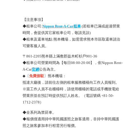
【注意事項】
◆租車公司:
Nippon Rent-A-Car租車
(若租車已滿或超過營業
時間，會提供其它家租車公司，敬請見諒)
◆租車及還車地點:熊本機場，如需需求熊本市區取還車請洽
可樂客服人員。
〒861-2205熊本縣上滿敷郡益木町杉戶901-36
◆租車公司營業時間為【每日08:00-20:00】，依Nippon Rent-
A-Car
官網
公告為主。
◆〔
免費接駁
〕熊本機場：
抵達大廳後，請前往左側的租車服務櫃檯向工作人員報到。
※當工作人員不在櫃檯時，請使用櫃檯的電話或手機致電給
營業所並在預訂時提供預訂人姓名。（電話號碼 +81-50-
1712-2378）
◆全系列為禁菸車。
◆報價僅適用持中華民國護照之旅客適用，非持中華民國護
照之旅客參加本行程需另行報價。