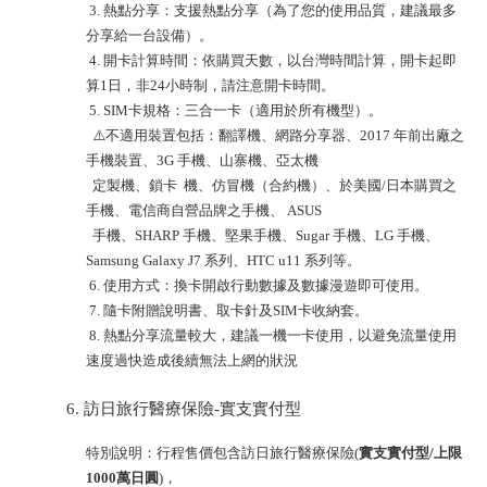
3. 熱點分享：支援熱點分享（為了您的使用品質，建議最多
分享給一台設備）。
4. 開卡計算時間：依購買天數，以台灣時間計算，開卡起即
算1日，非24小時制，請注意開卡時間。
5. SIM卡規格：三合一卡（適用於所有機型）。
⚠️不適用裝置包括：翻譯機、網路分享器、2017 年前出廠之
手機裝置、3G 手機、山寨機、亞太機
定製機、鎖卡 機、仿冒機（合約機）、於美國/日本購買之
手機、電信商自營品牌之手機、 ASUS
手機、SHARP 手機、堅果手機、Sugar 手機、LG 手機、
Samsung Galaxy J7 系列、HTC u11 系列等。
6. 使用方式：換卡開啟行動數據及數據漫遊即可使用。
7. 隨卡附贈說明書、取卡針及SIM卡收納套。
8. 熱點分享流量較大，建議一機一卡使用，以避免流量使用
速度過快造成後續無法上網的狀況
訪日旅行醫療保險-實支實付型
特別說明：行程售價包含訪日旅行醫療保險(
實支實付型/上限
1000萬日圓
)，