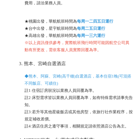
費用，請洽業務人員。
★桃園出發，華航航班時間為
每周一二四五日運行
★台中出發，星宇航班時間為
每周二五日運行
★高雄出發，華航航班時間為
每周一三六運行
※
以上資訊僅供參考，實際航班飛行時間可能因航空公司異
動有所更改，需依客服人員實際回覆為準。
熊本、宮崎自選酒店
◆熊本、阿蘇、宮崎(高千穗)自選酒店，基本住宿1晚(可混搭
不同飯店、可續住)
註1:住宿訂房狀況以業務人員回覆為準。
註2:床型需求皆以業務人員回覆為準，如有特殊需求請事先告
知。
註3:若升等其他星級飯店或其他房型，依旅行社作業程序，按
規定補收差價。
註4:酒店住房之遵守事項，相關規定請依照酒店公告為主。