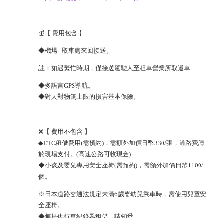
💰【 費用包含 】
◆機場─取車處來回接送。
註：如遇繁忙時期，僅接送駕駛人至租車營業所取還車
◆多語言GPS導航。
◆對人對物無上限的損害基本保險。
❌【 費用不包含 】
◆ETC租借費用(需預約)，需額外加價日幣330/張，過路費請
於現場支付。(高速公路可收現金)
◆小孩及嬰兒專用安全座椅(需預約)，需額外加價日幣1100/
個。
※日本道路交通法規定未滿6歲嬰幼兒乘車時，需使用兒童安
全座椅。
◆無提供行車紀錄器租借，請知悉。