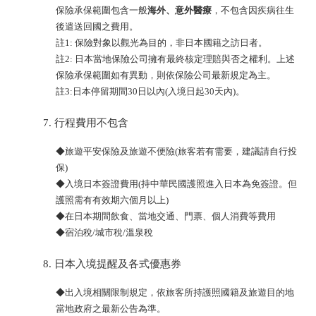
保險承保範圍包含一般
海外、意外醫療
，不包含因疾病往生
後遣送回國之費用。
註1: 保險對象以觀光為目的，非日本國籍之訪日者。
註2: 日本當地保險公司擁有最終核定理賠與否之權利。上述
保險承保範圍如有異動，則依保險公司最新規定為主。
註3:日本停留期間30日以內(入境日起30天內)。
行程費用不包含
◆旅遊平安保險及旅遊不便險(旅客若有需要，建議請自行投
保)
◆入境日本簽證費用(持中華民國護照進入日本為免簽證。但
護照需有有效期六個月以上)
◆在日本期間飲食、當地交通、門票、個人消費等費用
◆宿泊稅/城市稅/溫泉稅
日本入境提醒及各式優惠券
◆出入境相關限制規定，依旅客所持護照國籍及旅遊目的地
當地政府之最新公告為準。