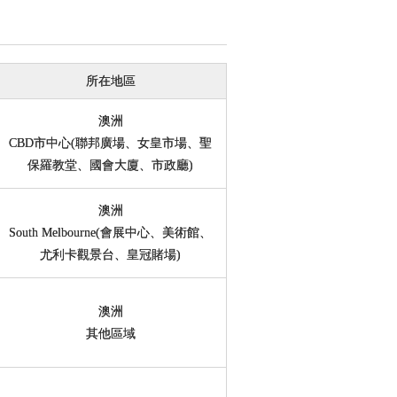
所在地區
澳洲
CBD市中心(聯邦廣場、女皇市場、聖
保羅教堂、國會大廈、市政廳)
澳洲
South Melbourne(會展中心、美術館、
尤利卡觀景台、皇冠賭場)
澳洲
其他區域