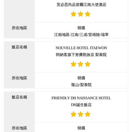
宜必思尚品首爾江南大使酒店
韓國
江南地區-江南/三成/宣靖陵/瑞草
NOUVELLE HOTEL ITAEWON
阿納客旗下努費勒旅店 梨泰院
韓國
龍山/梨泰院
FRIENDLY DH NAISSANCE HOTEL
DH誕生飯店
韓國