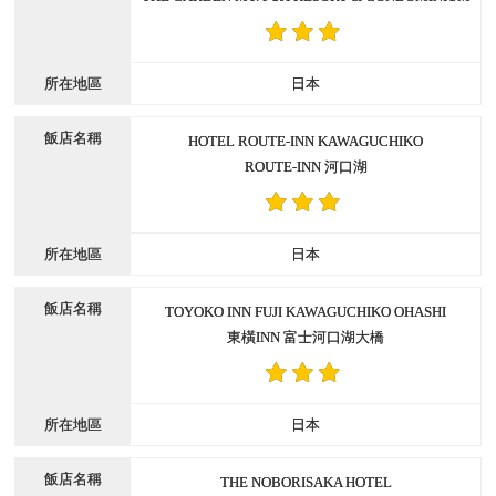
日本
HOTEL ROUTE-INN KAWAGUCHIKO
ROUTE-INN 河口湖
日本
TOYOKO INN FUJI KAWAGUCHIKO OHASHI
東橫INN 富士河口湖大橋
日本
THE NOBORISAKA HOTEL