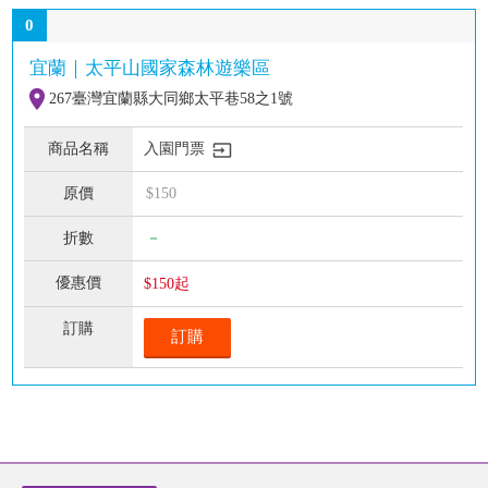
0
宜蘭｜太平山國家森林遊樂區
267臺灣宜蘭縣大同鄉太平巷58之1號
入園門票
$150
－
$150起
訂購