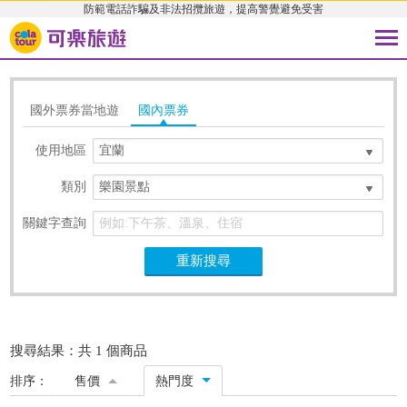
防範電話詐騙及非法招攬旅遊，提高警覺避免受害
國外票券當地遊
國內票券
使用地區
宜蘭
類別
樂園景點
關鍵字查詢
重新搜尋
搜尋結果：共 1 個商品
排序：
售價
熱門度