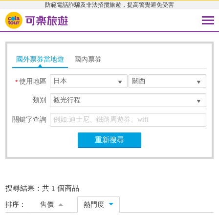
防範電話詐騙及非法招攬旅遊，提高警覺避免受害
國外票券當地遊
國內票券
日本
關西
使用地區
*
類別
觀光行程
關鍵字查詢
重新搜尋
搜尋結果：共 1 個商品
排序：
售價
熱門度