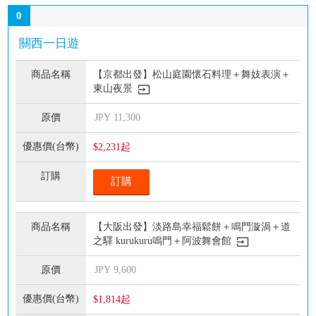
0
關西一日遊
【京都出發】松山庭園懷石料理＋舞妓表演＋
東山夜景
JPY
11,300
$2,231起
訂購
【大阪出發】淡路島幸福鬆餅＋鳴門漩渦＋道
之驛 kurukuru鳴門＋阿波舞會館
JPY
9,600
$1,814起