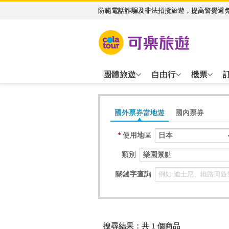
防範電話詐騙及非法招攬旅遊，提高警覺避
團體旅遊
自由行
機票
國外票券當地遊
國內票券
*
使用地區
日本
類別
樂園景點
關鍵字查詢
搜尋結果：共 1 個商品