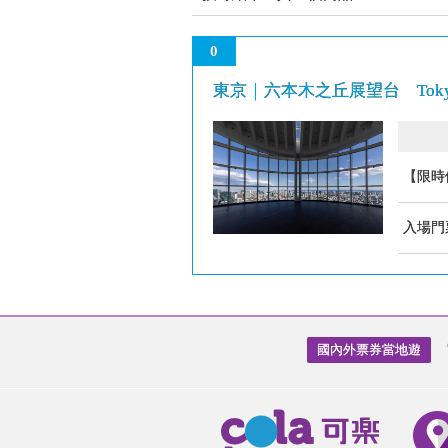
0
東京｜六本木之丘展望台 Tokyo C
【限時
入場門
國內外票券當地遊