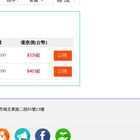
排序：
售價
熱門度
價
優惠價
(台幣)
600
$326起
訂購
000
$403起
訂購
台北市南京東路二段85號13樓