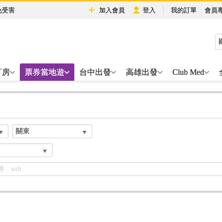
免受害
加入會員
登入
我的訂單
會員
訂房
票券當地遊
台中出發
高雄出發
Club Med
關東