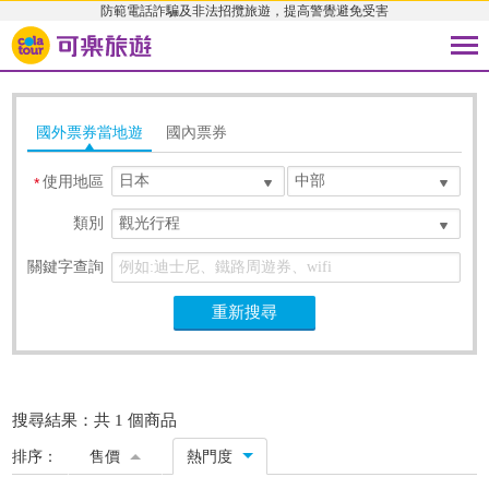
防範電話詐騙及非法招攬旅遊，提高警覺避免受害
國外票券當地遊
國內票券
日本
中部
使用地區
*
類別
觀光行程
關鍵字查詢
重新搜尋
搜尋結果：共 1 個商品
排序：
售價
熱門度