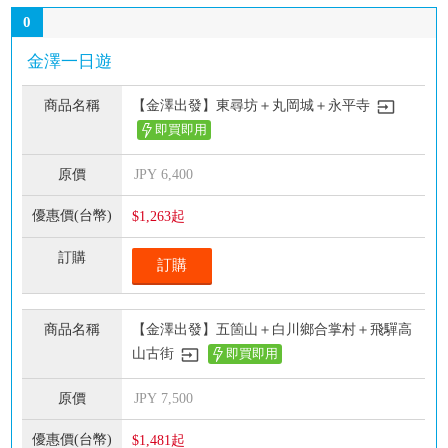
0
金澤一日遊
【金澤出發】東尋坊＋丸岡城＋永平寺
即買即用
JPY
6,400
$1,263起
訂購
【金澤出發】五箇山＋白川鄉合掌村＋飛驒高
山古街
即買即用
JPY
7,500
$1,481起