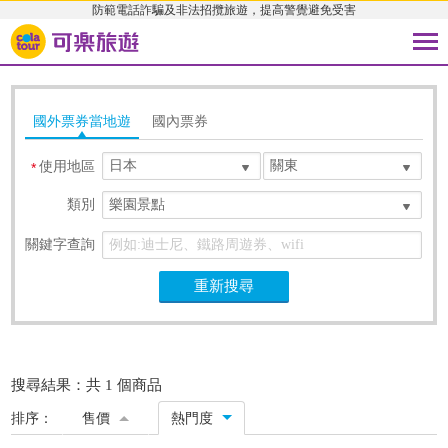
防範電話詐騙及非法招攬旅遊，提高警覺避免受害
國外票券當地遊
國內票券
日本
關東
使用地區
*
類別
樂園景點
關鍵字查詢
重新搜尋
搜尋結果：共 1 個商品
排序：
售價
熱門度