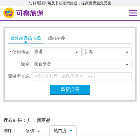
防範電話詐騙及非法招攬旅遊，提高警覺避免受害
國外票券當地遊
國內票券
香港
新界
使用地區
*
類別
美食餐券
關鍵字查詢
重新搜尋
搜尋結果：共 1 個商品
排序：
售價
熱門度