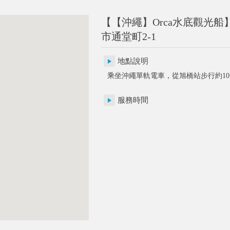
【【沖繩】Orca水底觀光船】〒
市通堂町2-1
地點說明
乘坐沖繩單軌電車，從旭橋站步行約1
服務時間