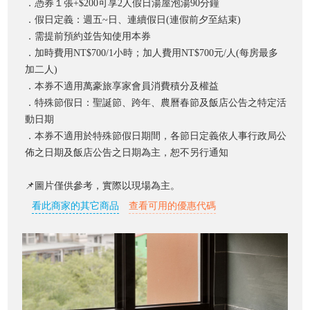
．憑券１張+$200可享2人假日湯屋泡湯90分鐘
．假日定義：週五~日、連續假日(連假前夕至結束)
．需提前預約並告知使用本券
．加時費用NT$700/1小時；加人費用NT$700元/人(每房最多
加二人)
．本券不適用萬豪旅享家會員消費積分及權益
．特殊節假日：聖誕節、跨年、農曆春節及飯店公告之特定活
動日期
．本券不適用於特殊節假日期間，各節日定義依人事行政局公
佈之日期及飯店公告之日期為主，恕不另行通知
📌圖片僅供參考，實際以現場為主。
看此商家的其它商品
查看可用的優惠代碼