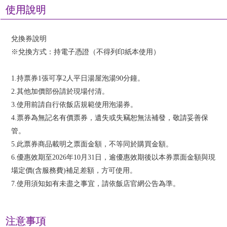
使用說明
兌換券說明
※兌換方式：持電子憑證（不得列印紙本使用）
1.持票券1張可享2人平日湯屋泡湯90分鐘。
2.其他加價部份請於現場付清。
3.使用前請自行依飯店規範使用泡湯券。
4.票券為無記名有價票券，遺失或失竊恕無法補發，敬請妥善保
管。
5.此票券商品載明之票面金額，不等同於購買金額。
6.優惠效期至2026年10月31日，逾優惠效期後以本券票面金額與現
場定價(含服務費)補足差額，方可使用。
7.使用須知如有未盡之事宜，請依飯店官網公告為準。
注意事項