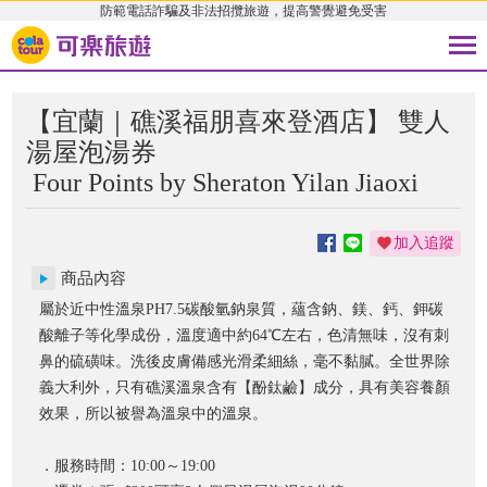
防範電話詐騙及非法招攬旅遊，提高警覺避免受害
【宜蘭｜礁溪福朋喜來登酒店】 雙人
湯屋泡湯券
Four Points by Sheraton Yilan Jiaoxi
加入追蹤
商品內容
屬於近中性溫泉PH7.5碳酸氫鈉泉質，蘊含鈉、鎂、鈣、鉀碳
酸離子等化學成份，溫度適中約64℃左右，色清無味，沒有刺
鼻的硫磺味。洗後皮膚備感光滑柔細絲，毫不黏膩。全世界除
義大利外，只有礁溪溫泉含有【酚鈦鹼】成分，具有美容養顏
效果，所以被譽為溫泉中的溫泉。
．服務時間：10:00～19:00