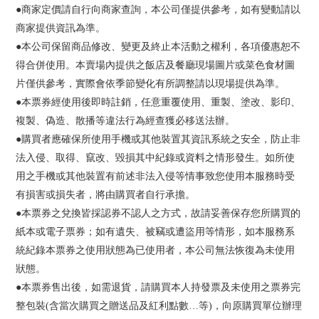
●商家定價請自行向商家查詢，本公司僅提供參考，如有變動請以
商家提供資訊為準。
●本公司保留商品修改、變更及終止本活動之權利，各項優惠恕不
得合併使用。本賣場內提供之飯店及餐廳現場圖片或菜色食材圖
片僅供參考，實際會依季節變化有所調整請以現場提供為準。
●本票券經使用後即時註銷，任意重覆使用、重製、塗改、影印、
複製、偽造、散播等違法行為經查獲必移送法辦。
●購買者應確保所使用手機或其他裝置其資訊系統之安全，防止非
法入侵、取得、竄改、毀損其中紀錄或資料之情形發生。如所使
用之手機或其他裝置有前述非法入侵等情事致您使用本服務時受
有損害或損失者，將由購買者自行承擔。
●本票券之兌換皆採認券不認人之方式，故請妥善保存您所購買的
紙本或電子票券；如有遺失、被竊或遭盜用等情形，如本服務系
統紀錄本票券之使用狀態為已使用者，本公司無法恢復為未使用
狀態。
●本票券售出後，如需退貨，請購買本人持發票及未使用之票券完
整包裝(含當次購買之贈送品及紅利點數…等)，向原購買單位辦理