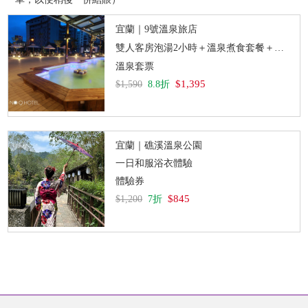
宜蘭｜9號溫泉旅店
雙人客房泡湯2小時＋溫泉煮食套餐＋溫泉魚泡腳
溫泉套票
$1,395
$1,590
8.8折
宜蘭｜礁溪溫泉公園
一日和服浴衣體驗
體驗券
$845
$1,200
7折