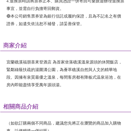
4.退換票時請將票券正本、購買憑證一併寄回可樂旅遊辦理退換票
事宜，並需自行負擔寄回郵資。
🔴本公司銷售票券皆為銀行信託或履約保證，且為不記名之有價
證券，如遺失依法恕不補發，請妥善保管。
商家介紹
宜蘭礁溪福朋喜來登酒店 為首家坐落礁溪溫泉源頭的休閒飯店，
緊鄰綠蔭扶疏的湯圍溝公園，為薈萃礁溪自然與人文的精華地
段。因擁有泉質最優之溫泉，每間客房都有降板式温泉浴池，在
房內即能盡情享受萬年源頭湯。
相關商品介紹
（如欲訂購兩個不同商品，建議您先將正在瀏覽的商品加入購物
車，以便稍後一併結賬）