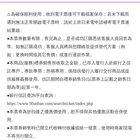
⚠️為確保順利使用，收到電子票後可下載檔案保存；若未下載而
遇到無法正常開啟電子票時，請於上班日來電申請補寄電子票連
結重啟。
●本票券數量有限，售完為止，是否成功訂購悉依客服人員回答為
準。如無訂購成功，客服人員將與您聯絡並提供替代方案（例
如：更換時間或其它售價）或進行退款作業。
●本商品(服務)禮券銷售所收取之金額，已存入發行人於銀行之信
託專戶，專款專用：所稱專用，係指供發行人履行交付商品或提
供服務義務使用。信託期間自禮券銷售日(以票券上記載之銷售日
期為準)起算一年。
●銀行信託查詢平台查詢：
https://www.9funban.com/searchticket/index.php
●本票券為折扣後之優惠價使用，恕不得與其他優惠活動合併使
用。
●本票券銷售時已開立代收轉付收據或統一發票，使用時商家現場
不再另行開立。