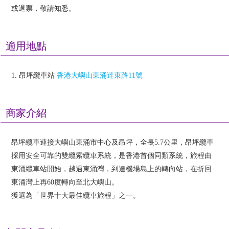
或退票，敬請知悉。
適用地點
1. 昂坪纜車站
香港大嶼山東涌達東路11號
商家介紹
昂坪纜車連接大嶼山東涌市中心及昂坪，全長5.7公里，昂坪纜車
採用安全可靠的雙纜索纜車系統，是香港首個同類系統，旅程由
東涌纜車站開始，越過東涌灣，到達機場島上的轉向站，在折回
東涌灣上再60度轉向至北大嶼山。
獲選為「世界十大最佳纜車旅程」之一。