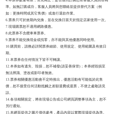
4.本票券數量有限，售完為止，是否成功訂購悉依客服人員回答為
準。如無訂購成功，客服人員將與您聯絡並提供替代方案（例
如：更換時間或其它售價）或進行退款作業。
6.票券只可於效期內兌換，並在兌換日當天於指定店家使用一次。
7.現場購票恕不適用網路優惠。
8.此票券不含纜車車票券。
9.票券不能兌換現金或找零，亦不能與其他優惠同時使用。
10.購買前，請務必詳閱票券細節、使用規定、使用範圍及有效日
期。
11.本票券在任何情況下皆不可轉讓。
12.本券如有遺失、毀損，恕不補發(請妥善保管)；本券經毀損至
無法辨識、塗改或影印者無效。
13.票券相關優惠活動會不定時推出，優惠活動有可能低於此售
價，恕不接受任何活動抵觸之差額退費或退票，不便之處敬請見
諒。
14.各項相關規定，將依現場公告或公司網頁調整事項為主，恕不
另行通知。
15.本網頁提供之圖片僅供參考，產品內容以實際現場提供為準。