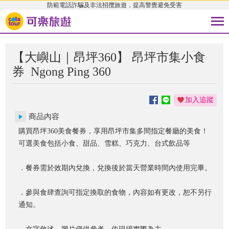
防範電話詐騙及非法招攬旅遊，提高警覺避免受害
【大嶼山｜昂坪360】 昂坪市集小食
券
Ngong Ping 360
加入追蹤
商品內容
購買昂坪360美食餐券，享用昂坪市集多間指定餐廳的美食！
可選美食包括小食、甜品、雪糕、巧克力、台式飲品等
．餐券需於效期內兌換，兌換後於當天營業時間內使用完畢。
．參與食肆查詢可指定換取的食物，內容如有更改，恕不另行
通知。