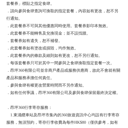
套餐券」標貼之指定食肆。
．請向參與食肆查詢可換取的指定套餐，內容如有更改，恕不另
行通知。
．此套餐券不可與其他優惠同時使用。套餐券影印本無效。
．此套餐券不能轉售及兌換現金；並不設找贖。
．套餐券如有遺失，恕不補發。
．此套餐券如有塗改或損毀，均作無效。
．此套餐券內的條款及細則如有更改，恕不另行通知。
．每張套餐券只可於其中一間參與之食肆換取指定套餐一次。
．昂坪360有限公司並非商戶產品或服務供應商，故此不會就有關
產品和服務承擔任何責任。
．參與食肆有權更改營業時間而不另作通知。
．如有任何爭議，昂坪360有限公司及參與食肆保留最終決定權。
．昂坪360行李寄存服務：
1.東涌纜車站及昂坪市集內的360旅遊資訊中心均設有行李寄存
服務，無須預約，寄存行李收費為每件HK$80（僅供參考，如有