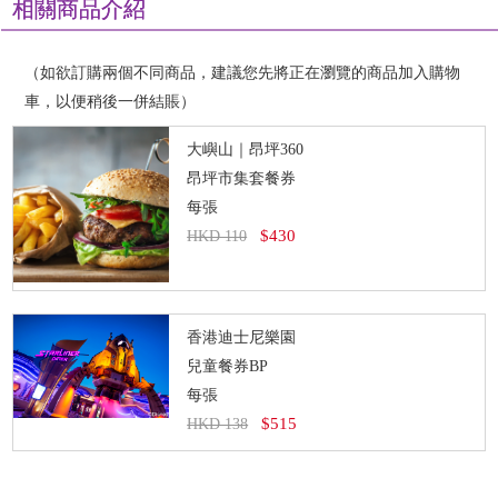
相關商品介紹
（如欲訂購兩個不同商品，建議您先將正在瀏覽的商品加入購物
車，以便稍後一併結賬）
大嶼山｜昂坪360
昂坪市集套餐券
每張
$430
HKD 110
香港迪士尼樂園
兒童餐券BP
每張
$515
HKD 138