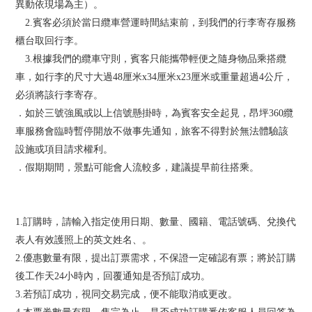
異動依現場為主）。
2.賓客必須於當日纜車營運時間結束前，到我們的行李寄存服務
櫃台取回行李。
3.根據我們的纜車守則，賓客只能攜帶輕便之隨身物品乘搭纜
車，如行李的尺寸大過48厘米x34厘米x23厘米或重量超過4公斤，
必須將該行李寄存。
．如於三號強風或以上信號懸掛時，為賓客安全起見，昂坪360纜
車服務會臨時暫停開放不做事先通知，旅客不得對於無法體驗該
設施或項目請求權利。
．假期期間，景點可能會人流較多，建議提早前往搭乘。
1.訂購時，請輸入指定使用日期、數量、國籍、電話號碼、兌換代
表人有效護照上的英文姓名、。
2.優惠數量有限，提出訂票需求，不保證一定確認有票；將於訂購
後工作天24小時內，回覆通知是否預訂成功。
3.若預訂成功，視同交易完成，便不能取消或更改。