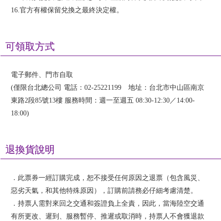
16.官方有權保留兌換之最終決定權。
可領取方式
電子郵件、門市自取
(僅限台北總公司 電話：02-25221199 地址：台北市中山區南京
東路2段85號13樓 服務時間：週一至週五 08:30-12:30／14:00-
18:00)
退換貨說明
．此票券一經訂購完成，恕不接受任何原因之退票（包含風災、
惡劣天氣，和其他特殊原因），訂購前請務必仔細考慮清楚。
．持票人需對來回之交通和簽證負上全責，因此，當海陸空交通
有所更改、遲到、服務暫停、推遲或取消時，持票人不會獲退款