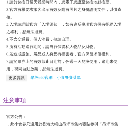
1.請於兌換日當天營業時間內，憑電子憑證至兌換地點換票。
2.官方有權要求旅客出示有效及附有照片之身份證明文件，以供查
核。
3.入場請詳閱官方「入場須知」，如有違反事項官方保有拒絕入場
之權利，恕無法退費。
4.不含交通費、個人消費，敬請自理。
5.所有活動進行期間，請自行保管私人物品及財物。
6.若造成設施、展品或人身受有損害者，官方保留求償權利。
7.請於票券上的有效截止日期前，任選一天兌換使用，逾期未使
用，視同自動放棄，恕無法退費。
昂坪360官網
小食餐券菜單
更多資訊
注意事項
官方公告：
．此小食券只適用於香港大嶼山昂坪市集內張貼參與「昂坪市集