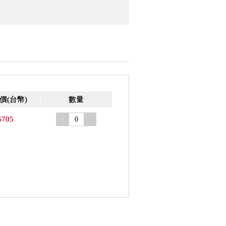
價
(台幣)
數量
$705
-
+