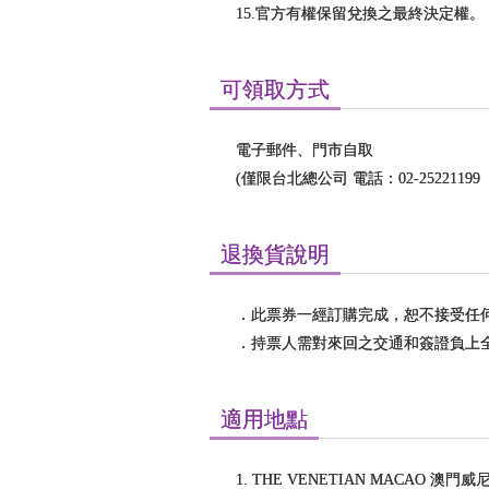
15.官方有權保留兌換之最終決定權。
可領取方式
電子郵件、門市自取
(僅限台北總公司 電話：02-25221199
退換貨說明
．此票券一經訂購完成，恕不接受任
．持票人需對來回之交通和簽證負上
適用地點
1. THE VENETIAN MACAO 澳