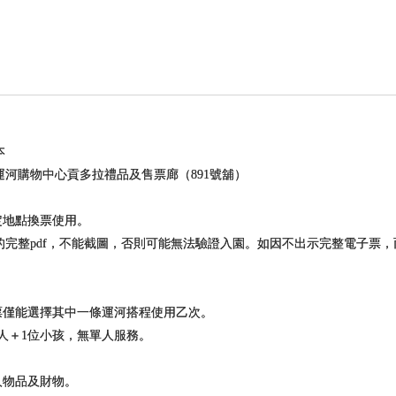
本
河購物中心貢多拉禮品及售票廊（891號舖）
定地點換票使用。
完整pdf，不能截圖，否則可能無法驗證入園。如因不出示完整電子票，
票僅能選擇其中一條運河搭程使用乙次。
大人＋1位小孩，無單人服務。
人物品及財物。