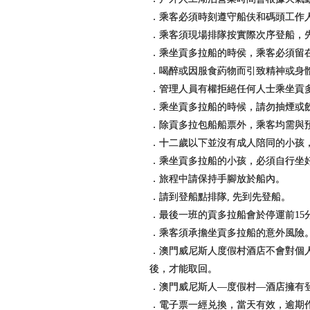
．乘客必須時刻遵守船伕和碼頭工作
．乘客須現場排隊按實際次序登船，
．乘坐貢多拉船的時侯，乘客必須留
．喝醉或因服食葯物而引致精神或身
．管理人員有權拒絕任何人士乘坐貢
．乘坐貢多拉船的時候，請勿抽煙或
．除貢多拉包船船票外，乘客均需與
．十二歲以下並沒有成人陪同的小孩
．乘坐貢多拉船的小孩，必須自行坐
．旅程中請保持手腳放於船內。
．請到登船點排隊, 先到先登船。
．最後一班的貢多拉船會於停運前15
．乘客須承擔坐貢多拉船的意外風險
．澳門威尼斯人度假村酒店不會對個
後，才能取回。
．澳門威尼斯人—度假村—酒店擁有
．電子票一經兑換，當天有效，逾期