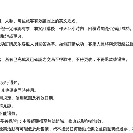
期、人數、每位旅客有效護照上的英文姓名。
保證一定確認有票；將於訂購後工作天48小時內，回覆通知是否預訂成功
能取消或更改。
否成功訂購悉依客服人員回答為準。如無訂購成功，客服人員將與您聯絡並
完成，所有已完成及已確認之交易不得取消、不得更改，不得退款或退換。
不另行通知。
與其他優惠同時使用。
使用規定、使用範圍及有效日期。
敬請見諒。
及不能退費。
(請妥善保管)；本券經毀損至無法辨識、塗改或影印者無效。
，優惠活動有可能低於此售價，恕不接受任何活動抵觸之差額退費或退票，