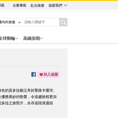
專區
企業專區
赴台旅遊
追蹤我們
國內外旅遊
全球郵輪
高鐵假期
加入追蹤
特色的貢多拉船泛舟於聖路卡運河、
夫優雅美妙的歌聲，令這趟旅程更加
貢多拉之旅照片，永存這段浪漫回