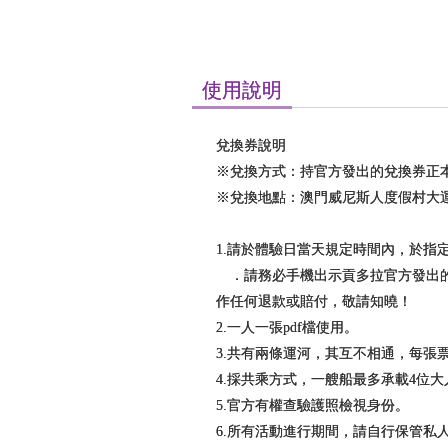
使用說明
兌換券說明
※兌換方式：持官方發出的兌換券正
※兌換地點：澳門威尼斯人度假村大運
1.請於體驗日當天規定時間內，於指
．請務必手機出示貢多拉官方發出的
作任何退款或賠付，敬請知曉！
2.一人一張pdf檔使用。
3.共有兩條運河，其互不相通，每張
4.採共乘方式，一艘船最多承載4位
5.官方有權查驗護照檢視身份。
6.所有活動進行期間，請自行保管私