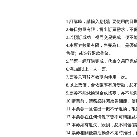
1.訂購時，請輸入您預計要使用的日
2.每日數量有限，提出訂票需求，不
3.若預訂成功，視同交易完成，便不
4.本票券數量有限，售完為止，是
售價）或進行退款作業。
5.門票一經訂購完成，代表交易已
6.滿1歲以上一人一票。
7.票券只可於有效期內使用一次。
8.以上票價，會依匯率有所變動，恕
9.票券不能兌換現金或找零，亦不能
10.購買前，請務必詳閱票券細節、
11.本票券一旦售出一概不予退換，
12.本票券在任何情況下皆不可轉讓
13.本券如有遺失、毀損，恕不補發
14.票券相關優惠活動會不定時推出