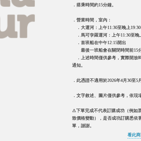
．搭乘時間約15分鐘。
．營業時間，室內：
．大運河：上午11:30至晚上19:3
．馬可孛羅運河：上午11:30至晚上1
．首班船在中午12:15開出
最後一班船會在關閉時間前15
．上述時間僅供參考，實際開放時
通知。
．此憑證不適用於2026年4月30至5月
．文字敘述、圖片僅供參考，依現
⚠️下單完成不代表訂購成功（例如
致價格變動），是否成功訂購悉依
單，謝謝。
看此商