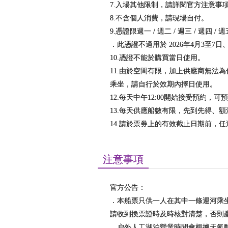
7.入場其他限制，請詳閱官方注意事
8.不含個人消費，請現場自付。
9.憑證限週一 / 週二 / 週三 / 週四 /
．此憑證不適用於 2026年4月3至7日、2
10.憑證不能於購買當日使用。
11.由於空間有限，加上供應商無法
乘坐，請自行於效期內擇日使用。
12.每天中午12:00開始接受預約，
13.每天供應船數有限，先到先得、
14.請於票券上的有效截止日期前，
注意事項
官方公告：
．本船票只供一人在其中一條運河乘
請收到換票證時及時核對清楚，否則
．户外人工湖泊營業時間會根據天氣