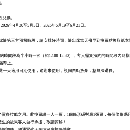
項。
 週五兌換。
026年4月30至5月5日、2026年6月19至6月21日。
為你於第三方預留時段，請安排好時間，於出席當天儘早到換票點換取紙
可預約時間段為半小時一節（如12:00-12:30），客人需於預約的時間段內
額滿即止。
任選一天適用日期使用，逾期未使用，視同自動放棄，恕無法退費。
坐貢多拉船之用。此換票證一人一票，1個條形碼對應1張票，每個條形碼
產生的後果客人自行承擔，敬請諒解！
動態調整，如遇惡劣天氣情況會暫停營業。