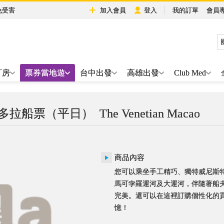
免受害
加入會員
登入
我的訂單
會員
訂房
票券當地遊
台中出發
高雄出發
Club Med
貢多拉船票（平日）
The Venetian Macao
商品內容
您可以乘坐手工精巧、獨特威尼斯
馬可孛羅運河及大運河，伴隨著船
完美。還可以在這裡訂購個性化的
憶！