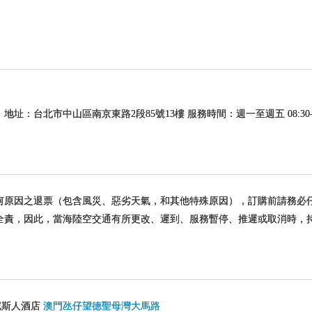
 地址：台北市中山區南京東路2段85號13樓 服務時間：週一至週五 08:30-12:30
何原因之退票（包含風災、惡劣天氣，和其他特殊原因），訂購前請務必
全責，因此，當海陸空交通有所更改、遲到、服務暫停、推遲或取消時，
門威尼斯人酒店
澳門氹仔望德聖母灣大馬路