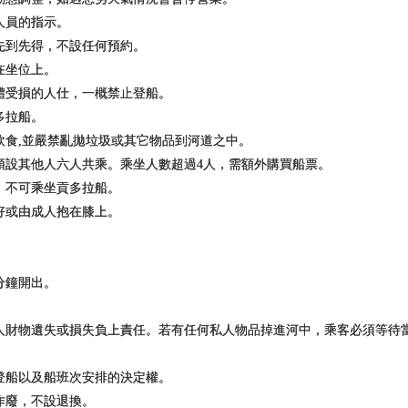
人員的指示。
先到先得，不設任何預約。
在坐位上。
體受損的人仕，一概禁止登船。
多拉船。
飲食,並嚴禁亂拋垃圾或其它物品到河道之中。
預設其他人六人共乘。乘坐人數超過4人，需額外購買船票。
，不可乘坐貢多拉船。
好或由成人抱在膝上。
分鐘開出。
。
人財物遺失或損失負上責任。若有任何私人物品掉進河中，乘客必須等待
登船以及船班次安排的決定權。
作廢，不設退換。