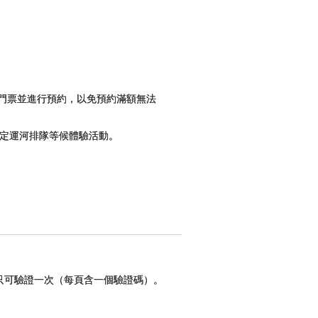
本門票並進行預約，以免預約滿額無法
到指定運河排隊等候體驗活動。
只可驗證一次（每頁含一個驗證碼）。