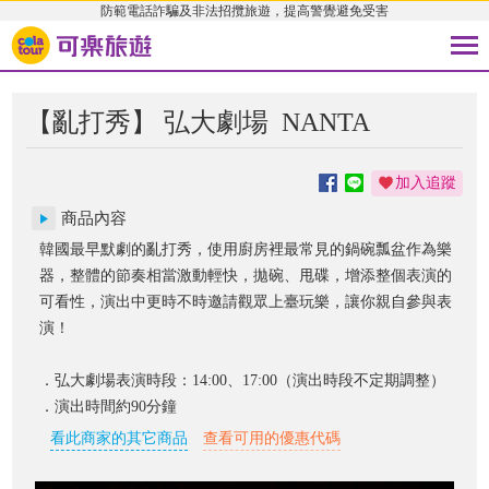
防範電話詐騙及非法招攬旅遊，提高警覺避免受害
【亂打秀】 弘大劇場
NANTA
加入追蹤
商品內容
韓國最早默劇的亂打秀，使用廚房裡最常見的鍋碗瓢盆作為樂
器，整體的節奏相當激動輕快，拋碗、甩碟，增添整個表演的
可看性，演出中更時不時邀請觀眾上臺玩樂，讓你親自參與表
演！
．弘大劇場表演時段：14:00、17:00（演出時段不定期調整）
．演出時間約90分鐘
看此商家的其它商品
查看可用的優惠代碼