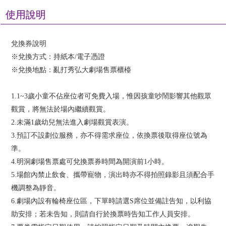
使用說明
兌換券說明
※兌換方式：持紙本/電子憑證
※兌換地點：亂打秀弘大劇場售票櫃檯
1.1~3歲小童不佔座位者可免費入場，惟因孩童吵鬧影響其他觀眾
觀賞，將無法於場內繼續觀賞。
2.未滿1歲幼兒無法進入劇場觀賞表演。
3.預訂不設劃位服務，亦不得需求座位，依換票後取得座位號為
準。
4.明洞劇場售票處可兌換票券時間為開演前1小時。
5.場館內禁止飲食、攜帶寵物，演出時亦不得拍照錄影且須配合手
機調整為靜音。
6.劇場內設有輪椅座位區，下單時請選S席位並備註告知，以利協
助安排；若未告知，則請自行於換票時告知工作人員安排。