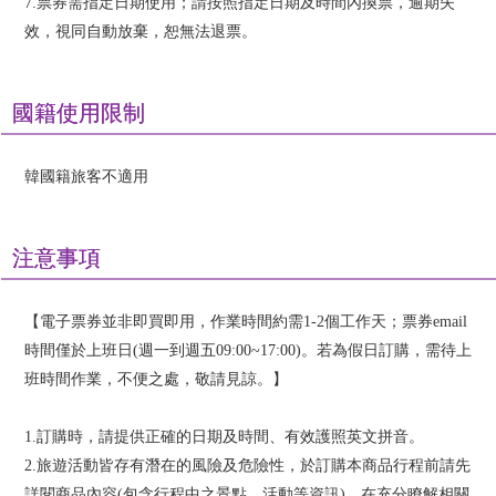
7.票券需指定日期使用；請按照指定日期及時間內換票，逾期失
效，視同自動放棄，恕無法退票。
國籍使用限制
韓國籍旅客不適用
注意事項
【電子票券並非即買即用，作業時間約需1-2個工作天；票券email
時間僅於上班日(週一到週五09:00~17:00)。若為假日訂購，需待上
班時間作業，不便之處，敬請見諒。】
1.訂購時，請提供正確的日期及時間、有效護照英文拼音。
2.旅遊活動皆存有潛在的風險及危險性，於訂購本商品行程前請先
詳閱商品內容(包含行程中之景點、活動等資訊)，在充分瞭解相關