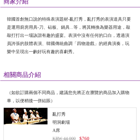
商家介紹
韓國首創無口說的特殊表演題材-亂打秀，亂打秀的表演道具只要
是運用廚房用具-刀、砧板、鍋具...等，將其轉換為樂器用途，敲
敲打打出一場詼諧有趣的盛宴。表演中沒有任何的口白，透過演
員誇張的肢體表演、韓國傳統曲調「四物遊戲」的經典演奏，玩
樂中呈現出一齣好玩有趣的喜劇秀。
相關商品介紹
（如欲訂購兩個不同商品，建議您先將正在瀏覽的商品加入購物
車，以便稍後一併結賬）
亂打秀
明洞劇場
A席
$760
KRW 44,000