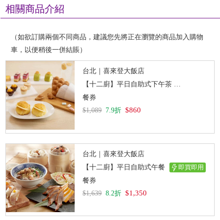
相關商品介紹
（如欲訂購兩個不同商品，建議您先將正在瀏覽的商品加入購物
車，以便稍後一併結賬）
台北｜喜來登大飯店
【十二廚】平日自助式下午茶
即買即用
餐券
$860
$1,089
7.9折
台北｜喜來登大飯店
【十二廚】平日自助式午餐
即買即用
餐券
$1,350
$1,639
8.2折