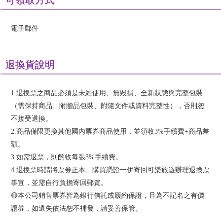
電子郵件
退換貨說明
1.退換票之商品必須是未經使用、無毀損、全新狀態與完整包裝
（需保持商品、附贈品包裝、附隨文件或資料完整性），否則恕
不接受退換。
2.商品僅限更換其他國內票券商品使用，並須收3%手續費+商品差
額。
3.如需退票，則酌收每張3%手續費。
4.退換票時請將票券正本、購買憑證一併寄回可樂旅遊辦理退換票
事宜，並需自行負擔寄回郵資。
🔴本公司銷售票券皆為銀行信託或履約保證，且為不記名之有價
證券，如遺失依法恕不補發，請妥善保管。