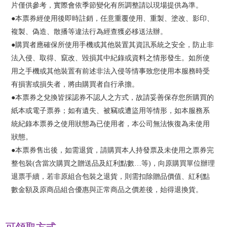
片僅供參考，實際會依季節變化有所調整請以現場提供為準。
●本票券經使用後即時註銷，任意重覆使用、重製、塗改、影印、
複製、偽造、散播等違法行為經查獲必移送法辦。
●購買者應確保所使用手機或其他裝置其資訊系統之安全，防止非
法入侵、取得、竄改、毀損其中紀錄或資料之情形發生。如所使
用之手機或其他裝置有前述非法入侵等情事致您使用本服務時受
有損害或損失者，將由購買者自行承擔。
●本票券之兌換皆採認券不認人之方式，故請妥善保存您所購買的
紙本或電子票券；如有遺失、被竊或遭盜用等情形，如本服務系
統紀錄本票券之使用狀態為已使用者，本公司無法恢復為未使用
狀態。
●本票券售出後，如需退貨，請購買本人持發票及未使用之票券完
整包裝(含當次購買之贈送品及紅利點數…等)，向原購買單位辦理
退票手續，若非原組合包裝之退貨，則需扣除贈品價值、紅利點
數金額及原商品組合優惠與正常商品之價差後，始得退換貨。
可領取方式