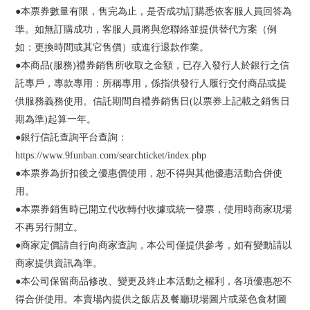
●本票券數量有限，售完為止，是否成功訂購悉依客服人員回答為
準。如無訂購成功，客服人員將與您聯絡並提供替代方案（例
如：更換時間或其它售價）或進行退款作業。
●本商品(服務)禮券銷售所收取之金額，已存入發行人於銀行之信
託專戶，專款專用：所稱專用，係指供發行人履行交付商品或提
供服務義務使用。信託期間自禮券銷售日(以票券上記載之銷售日
期為準)起算一年。
●銀行信託查詢平台查詢：
https://www.9funban.com/searchticket/index.php
●本票券為折扣後之優惠價使用，恕不得與其他優惠活動合併使
用。
●本票券銷售時已開立代收轉付收據或統一發票，使用時商家現場
不再另行開立。
●商家定價請自行向商家查詢，本公司僅提供參考，如有變動請以
商家提供資訊為準。
●本公司保留商品修改、變更及終止本活動之權利，各項優惠恕不
得合併使用。本賣場內提供之飯店及餐廳現場圖片或菜色食材圖