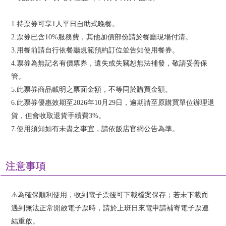
1.持票券可享1人平日自助式晚餐。
2.票券已含10%服務費，其他加價部份請於餐廳現場付清。
3.用餐前請自行依餐廳規範預約訂位並告知使用餐券。
4.票券為無記名有價票券，遺失或失竊恕無法補發，敬請妥善保
管。
5.此票券商品載明之票面金額，不等同於購買金額。
6.此票券優惠效期至2026年10月29日，逾期請至原購買單位辦理退
貨，但會收取退貨手續費3%。
7.使用須知如有未盡之事宜，請依飯店官網公告為準。
注意事項
⚠️為確保順利使用，收到電子票後可下載檔案保存；若未下載而
遇到無法正常開啟電子票時，請於上班日來電申請補寄電子票連
結重啟。