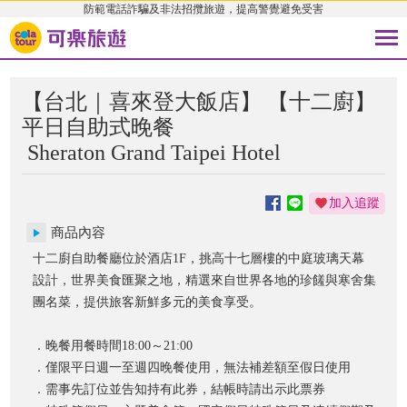
防範電話詐騙及非法招攬旅遊，提高警覺避免受害
【台北｜喜來登大飯店】 【十二廚】
平日自助式晚餐
Sheraton Grand Taipei Hotel
加入追蹤
商品內容
十二廚自助餐廳位於酒店1F，挑高十七層樓的中庭玻璃天幕
設計，世界美食匯聚之地，精選來自世界各地的珍饈與寒舍集
團名菜，提供旅客新鮮多元的美食享受。
．晚餐用餐時間18:00～21:00
．僅限平日週一至週四晚餐使用，無法補差額至假日使用
．需事先訂位並告知持有此券，結帳時請出示此票券