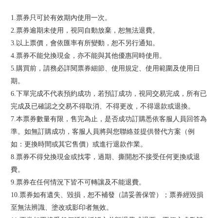
1.票券只可於有效期內使用一次。
2.票券逾期未使用，視同自動放棄，恕無法退費。
3.以上票價，會依匯率有所變動，恕不另行通知。
4.票券不能兌換現金，亦不能與其他優惠同時使用。
5.購買前，請務必詳閱票券細節、使用規定、使用範圍及使用日
期。
6.下單完成不代表預約成功，若預訂成功，視同交易完成，所有已
完成及已確認之交易不得取消、不得更改，不得退款或退換。
7.本票券數量有限，售完為止，是否成功訂購悉依客服人員回答為
準。如無訂購成功，客服人員將與您聯絡並提供替代方案（例
如：更換時間或其它售價）或進行退款作業。
8.票券不得兌換現金或找零，過期、撕開恕不接受任何更換或退
費。
9.票券在任何情況下皆不可轉讓及不能退費。
10.票券如有遺失、毀損，恕不補發（請妥善保管）；票券經毀損
至無法辨識、塗改或影印者無效。