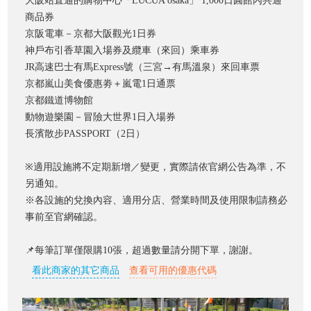
大阪站直通的購物中心「LUCUA osaka」 1,000日圓館內共通
商品券
京阪電車－京都大阪觀光1日券
神戶布引香草園入場券及纜車（來回）乘車券
JR高速巴士有馬Express號（三宮→有馬溫泉）來回車票
京都嵐山美食優惠劵＋嵐電1日通票
京都鐵道博物館
動物遊樂園－冒險大世界1日入場券
長濱散步PASSPORT（2日）
※適用設施將不定期新增／變更，實際請依官網公告為準，不
另通知。
※各設施的兌換內容、適用分店、營業時間及使用限制請務必
事前至官網確認。
📌每筆訂單僅限購10張，超過數量請分開下單，謝謝。
看此商家的其它商品
查看可用的優惠代碼