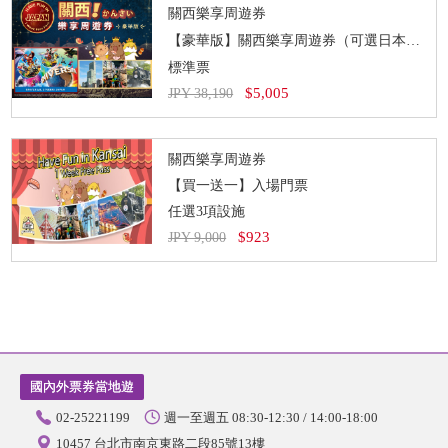
關西樂享周遊券
【豪華版】關西樂享周遊券（可選日本環球影城1日券、JR PASS）
標準票
$5,005
JPY 38,190
關西樂享周遊券
【買一送一】入場門票
任選3項設施
$923
JPY 9,000
國內外票券當地遊
02-25221199
週一至週五 08:30-12:30 / 14:00-18:00
10457 台北市南京東路二段85號13樓