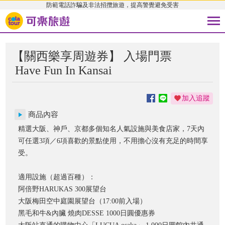
防範電話詐騙及非法招攬旅遊，提高警覺避免受害
【關西樂享周遊券】 入場門票
Have Fun In Kansai
加入追蹤
商品內容
精選大阪、神戶、京都多個知名人氣設施與美食店家，7天內
可任選3項／6項喜歡的景點使用，不用擔心沒有充足的時間享
受。
適用設施（超過百種）：
阿倍野HARUKAS 300展望台
大阪梅田空中庭園展望台（17:00前入場）
黑毛和牛&內臟 燒肉DESSE 1000日圓優惠券