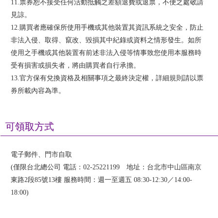
11.票券恕不接受任何活動抵觸之差額退費或退票，不便之處敬請
見諒。
12.購買者應確保所使用手機或其他裝置其資訊系統之安全，防止
非法入侵、取得、竄改、毀損其中紀錄或資料之情形發生。如所
使用之手機或其他裝置有前述非法入侵等情事致您使用本服務時
受有損害或損失者，將由購買者自行承擔。
13.官方保有兌換資格及相關事項之最終決定權，詳細規則請以票
券所載內容為準。
可領取方式
電子郵件、門市自取
(僅限台北總公司 電話：02-25221199 地址：台北市中山區南京
東路2段85號13樓 服務時間：週一至週五 08:30-12:30／14:00-
18:00)