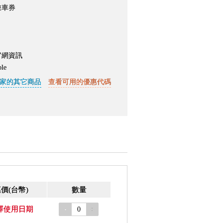
乘車券
官網資訊
ble
家的其它商品
查看可用的優惠代碼
惠價
(台幣)
數量
擇使用日期
-
+