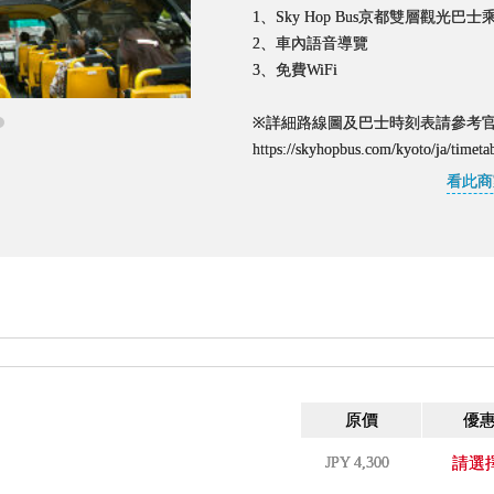
1、Sky Hop Bus京都雙層觀光巴士
2、車內語音導覽
3、免費WiFi
※詳細路線圖及巴士時刻表請參考
https://skyhopbus.com/kyoto/ja/timeta
看此商
原價
優
JPY
4,300
請選