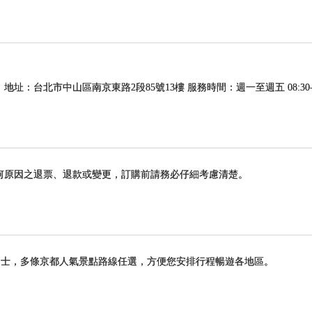
 地址：台北市中山區南京東路2段85號13樓 服務時間：週一至週五 08:30-12:30
何原因之退票、退款或變更，訂購前請務必仔細考慮清楚。
層開放式巴士，多條京都人氣景點路線任選，方便您安排行程暢遊各地區。