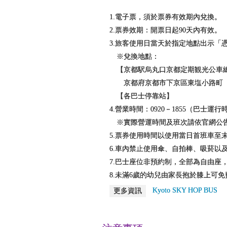
1.電子票，須於票券有效期內兌換。
2.票券效期：開票日起90天內有效。
3.旅客使用日當天於指定地點出示「
※兌換地點：
【京都駅烏丸口京都定期観光公車
京都府京都市下京區東塩小路町（
【各巴士停靠站】
4.營業時間：0920－1855（巴士運
※實際營運時間及班次請依官網公
5.票券使用時間以使用當日首班車至
6.車內禁止使用傘、自拍棒、吸菸
7.巴士座位非預約制，全部為自由座
8.未滿6歲的幼兒由家長抱於膝上可
Kyoto SKY HOP BUS
更多資訊