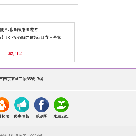
SS｜關西地區鐵路周遊券
【超值套票】JR PASS關西廣域5日券＋丹後天橋立．伊根觀光＋成相寺入場券＆登山巴士往返套票
$2,482
0
台北市南京東路二段85號13樓
伴招募
優惠情報
粉絲團
永續ESG
行社品保協會第北0024號