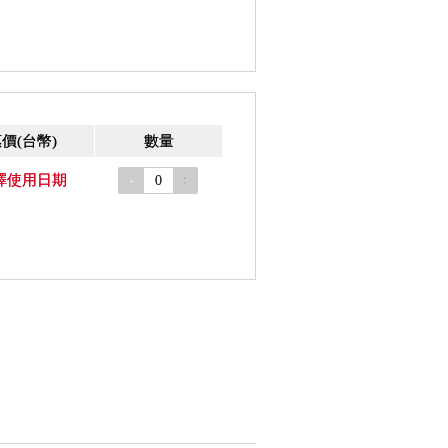
惠價
(台幣)
數量
擇使用日期
-
+