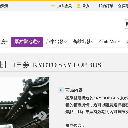
免受害
加入會員
登入
我的訂單
會員
訂房
票券當地遊
台中出發
高雄出發
Club Med
】 1日券
KYOTO SKY HOP BUS
商品內容
搭乘雙層構造的SKY HOP BUS
都的都市風情，還可以隨意選擇喜
景點，且在車票有效期間內可無限
票券包含：