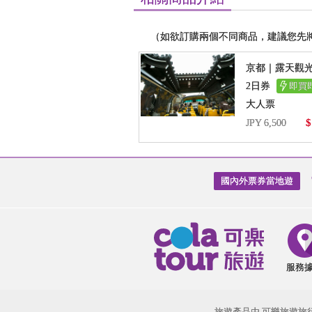
（如欲訂購兩個不同商品，建議您先
京都｜露天觀
2日券
即買
大人票
$
JPY 6,500
國內外票券當地遊
服務
旅遊產品由 可樂旅遊旅行