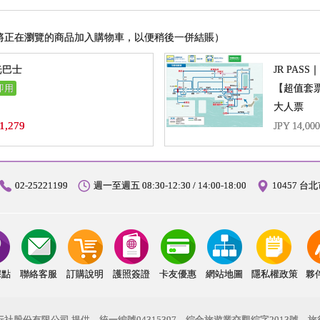
將正在瀏覽的商品加入購物車，以便稍後一併結賬）
光巴士
JR PA
即用
大人票
1,279
JPY 14,00
02-25221199
週一至週五 08:30-12:30 / 14:00-18:00
10457 
據點
聯絡客服
訂購說明
護照簽證
卡友優惠
網站地圖
隱私權政策
夥
社股份有限公司 提供．統一編號04315397．綜合旅遊業交觀綜字2013號．旅