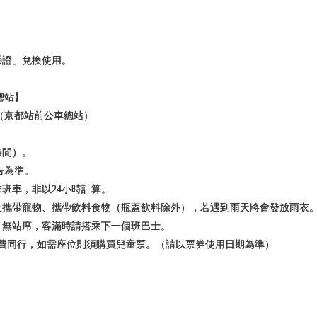
憑證」兌換使用。
總站】
京都站前公車總站）
行時間）。
告為準。
末班車，非以24小時計算。
以及攜帶寵物、攜帶飲料食物（瓶蓋飲料除外），若遇到雨天將會發放雨衣
，無站席，客滿時請搭乘下一個班巴士。
免費同行，如需座位則須購買兒童票。（請以票券使用日期為準）