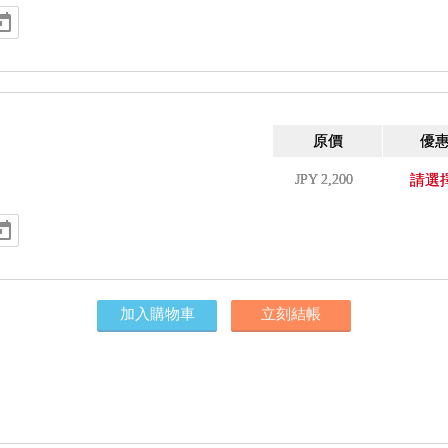
原價
優
JPY
2,200
請選
加入購物車
立刻結帳