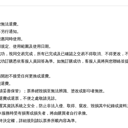
恕無法退費。
不另行通知。
優惠同時使用。
用規定、使用範圍及使用日期。
訂成功，視同交易完成，所有已完成及已確認之交易不得取消、不得更改，
否成功訂購悉依客服人員回答為準。如無訂購成功，客服人員將與您聯絡並
撕開恕不接受任何更換或退費。
能退費。
（請妥善保管）；票券經毀損至無法辨識、塗改或影印者無效。
額退費或退票，不便之處敬請見諒。
裝置其資訊系統之安全，防止非法入侵、取得、竄改、毀損其中紀錄或資
本服務時受有損害或損失者，將由購買者自行承擔。
最終決定權，詳細規則請以票券所載內容為準。