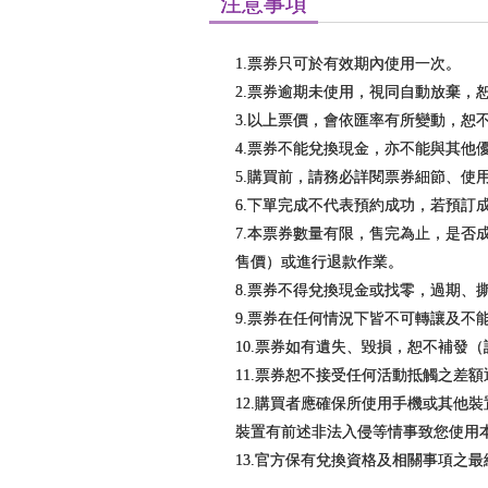
注意事項
1.票券只可於有效期內使用一次。
2.票券逾期未使用，視同自動放棄，
3.以上票價，會依匯率有所變動，恕
4.票券不能兌換現金，亦不能與其他
5.購買前，請務必詳閱票券細節、使
6.下單完成不代表預約成功，若預
7.本票券數量有限，售完為止，是
售價）或進行退款作業。
8.票券不得兌換現金或找零，過期、
9.票券在任何情況下皆不可轉讓及不
10.票券如有遺失、毀損，恕不補發
11.票券恕不接受任何活動抵觸之差
12.購買者應確保所使用手機或其他
裝置有前述非法入侵等情事致您使用
13.官方保有兌換資格及相關事項之