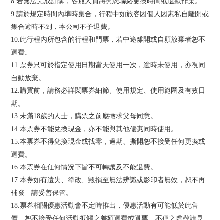
8.若無法完成訂購，客服人員將與您聯絡更換時間或退款作業。
9.請於規定時間內準時集合，行程中如旅客因個人因素私自離開或
集合逾時不到，本公司不予退費。
10.此行程內所包含的行程和門票，若中途離開或自願放棄者恕不
退費。
11.票券只可於指定使用日期當天使用一次，逾時未使用，亦視同
自動放棄。
12.購買前，請務必詳閱票券細節、使用規定、使用範圍及有效日
期。
13.未滿18歲的人士，購票之前應徵求父母同意。
14.本票券不能兌換現金，亦不能與其他優惠同時使用。
15.本票券不得兌換現金或找零，過期、撕開恕不接受任何更換或
退費。
16.本票券在任何情況下皆不可轉讓及不能退費。
17.本券如有遺失、塗改、毀損至無法辨識或影印者無效，恕不再
補發，請妥善保管。
18.票券相關優惠活動會不定時推出，優惠活動有可能低於此售
價，恕不接受任何活動抵觸之差額退費或退票，不便之處敬請見