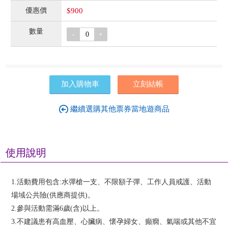
$900
-
+
加入購物車
立刻結帳
繼續選購其他票券當地遊商品
使用說明
1.活動費用包含:水彈槍一支、不限額子彈、工作人員戒護、活動
場域公共險(供應商提供)。
2.參與活動需滿6歲(含)以上。
3.不建議患有高血壓、心臟病、懷孕婦女、癲癇、氣喘或其他不宜