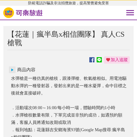
防範電話詐騙及非法招攬旅遊，提高警覺避免受害
【花蓮｜瘋半島x相信團隊】 真人CS
槍戰
加入追蹤
商品內容
水彈槍是一種仿真的槍枝，跟漆彈槍、軟氣槍相似。用電池驅
動水彈的一種發射器，發射出來的是一種水凝彈，命中目標之
後就會直接破碎。
．活動場次08:00～16:00/每小時一場，體驗時間約1小時
．水彈槍枝數量有限，下單完成並非預約成功，如遇預約額
滿，客服人員將通知改期或取消
．報到地點：花蓮縣吉安鄉海濱93號(Google Map搜尋:瘋半島