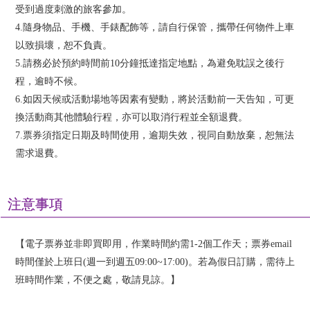
受到過度刺激的旅客參加。
4.隨身物品、手機、手錶配飾等，請自行保管，攜帶任何物件上車
以致損壞，恕不負責。
5.請務必於預約時間前10分鐘抵達指定地點，為避免耽誤之後行
程，逾時不候。
6.如因天候或活動場地等因素有變動，將於活動前一天告知，可更
換活動商其他體驗行程，亦可以取消行程並全額退費。
7.票券須指定日期及時間使用，逾期失效，視同自動放棄，恕無法
需求退費。
注意事項
【電子票券並非即買即用，作業時間約需1-2個工作天；票券email
時間僅於上班日(週一到週五09:00~17:00)。若為假日訂購，需待上
班時間作業，不便之處，敬請見諒。】