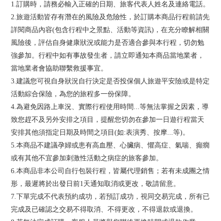
1.訂購時，請務必輸入正確的日期、旅客代表人姓名及連絡電話。
2.旅遊活動皆存有潛在的風險及危險性，於訂購本商品行程前請先
詳閱商品內容(包含行程中之景點、活動等資訊)，在充分瞭解相關
風險後，評估自身健康狀況或能力是否適合參與本行程，切勿勉
強參加。行程中如有事故發生者，請立即通知本商品當地業者，
當地業者會協助聯繫救援事宜。
3.建議您可視自身狀況自行決定是否投保個人旅遊平安險或是特定
活動綜合保險，為您的旅程多一份保障。
4.為避免因路上車況、實際行程使用時間...等無法掌握之因素，導
致您趕不及另外安排之項目，提醒您切勿在參加一日遊行程當天
安排其他須指定日期及時間之項目(如:表演秀、按摩...等)。
5.本商品不建議孕婦或患有高血壓、心臟病、懼高症、氣喘、癲癇
或有其他不宜參加刺激性活動之病症的旅客參加。
6.本商品非本公司自行包裝行程，皆屬代理銷售；若有未成團之情
形，最遲將於出發日前1天通知取消或更改，敬請留意。
7.下單完成不代表預約成功，若預訂成功，視同交易完成，所有已
完成及已確認之交易不得取消、不得更改，不得退款或退換。