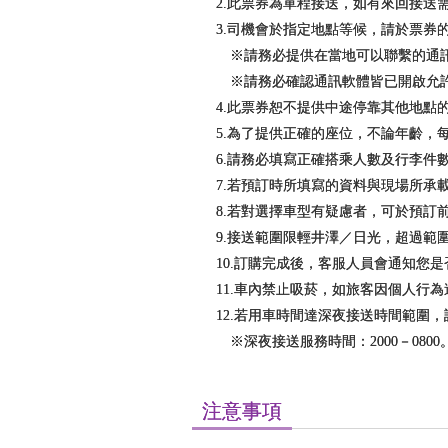
2.此票券為單程接送，如有來回接送
3.司機會於指定地點等候，請於票
※請務必提供在當地可以聯繫的通
※請務必確認通訊軟體皆已開啟允許
4.此票券恕不提供中途停靠其他地點
5.為了提供正確的座位，不論年齡，
6.請務必填寫正確搭乘人數及行李
7.若預訂時所填寫的資料與現場所
8.若對選擇車型有疑慮者，可於預訂
9.接送範圍限輕井澤／日光，超過範
10.訂購完成後，客服人員會通知您
11.車內禁止吸菸，如旅客因個人行
12.若用車時間達深夜接送時間範圍
※深夜接送服務時間：2000－0800
注意事項