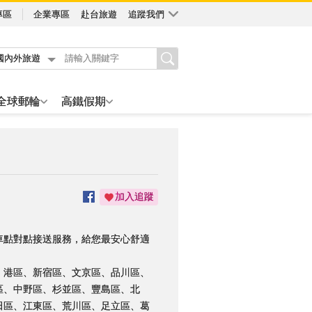
專區
企業專區
赴台旅遊
追蹤我們
國內外旅遊
全球郵輪
高鐵假期
加入追蹤
車點對點接送服務，給您最安心舒適
、港區、新宿區、文京區、品川區、
區、中野區、杉並區、豐島區、北
田區、江東區、荒川區、足立區、葛