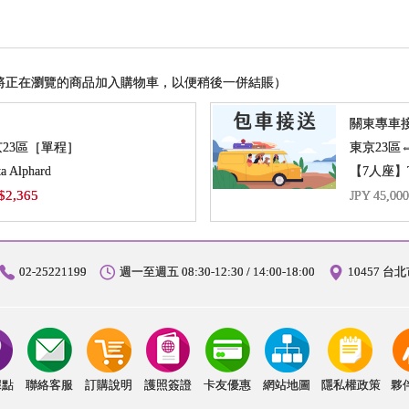
將正在瀏覽的商品加入購物車，以便稍後一併結賬）
關東專車
京23區［單程］
 Alphard
【7人座】Toy
$2,365
JPY 45,00
02-25221199
週一至週五 08:30-12:30 / 14:00-18:00
10457 
據點
聯絡客服
訂購說明
護照簽證
卡友優惠
網站地圖
隱私權政策
夥