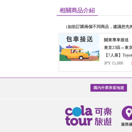
相關商品介紹
（如欲訂購兩個不同商品，建議您先
關東專車接送
東京23區⇔東
【7人座】Toyota
JPY 15,000
國內外票券當地遊
服務