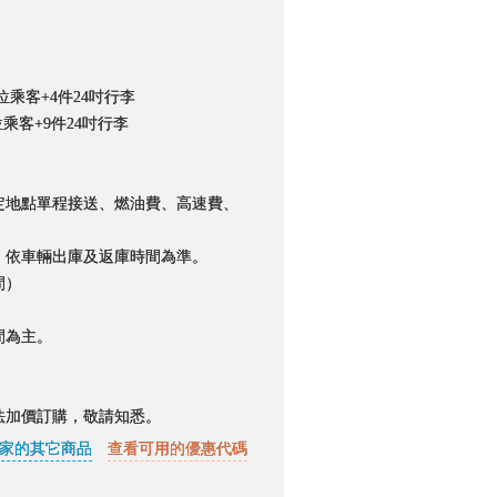
用4位乘客+4件24吋行李
9位乘客+9件24吋行李
定地點單程接送、燃油費、高速費、
，依車輛出庫及返庫時間為準。
間）
。
間為主。
法加價訂購，敬請知悉。
家的其它商品
查看可用的優惠代碼