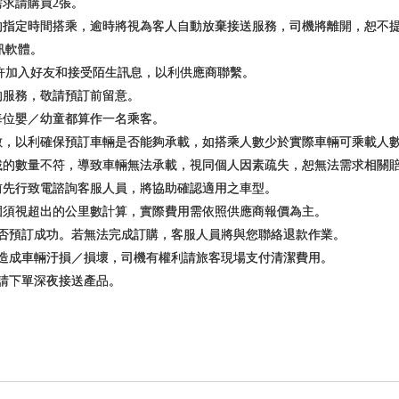
需求請購買2張。
券的指定時間搭乘，逾時將視為客人自動放棄接送服務，司機將離開，恕不
訊軟體。
加入好友和接受陌生訊息，以利供應商聯繫。
的服務，敬請預訂前留意。
每位嬰／幼童都算作一名乘客。
件數，以利確保預訂車輛是否能夠承載，如搭乘人數少於實際車輛可乘載人
承載的數量不符，導致車輛無法承載，視同個人因素疏失，恕無法需求相關
前先行致電諮詢客服人員，將協助確認適用之車型。
圍須視超出的公里數計算，實際費用需依照供應商報價為主。
是否預訂成功。若無法完成訂購，客服人員將與您聯絡退款作業。
為造成車輛汙損／損壞，司機有權利請旅客現場支付清潔費用。
，請下單深夜接送產品。
。