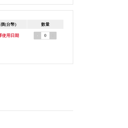
惠價
(台幣)
數量
擇使用日期
-
+