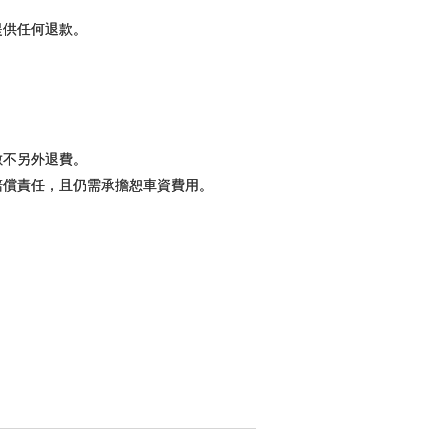
提供任何退款。
數不另外退費。
賠償責任，且仍需承擔恕車資費用。