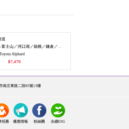
接送
東京23區⇔富士山／河口湖／箱根／鎌倉／橫濱［單程］
ota Alphard
$7,470
0
台北市南京東路二段85號13樓
伴招募
優惠情報
粉絲團
永續ESG