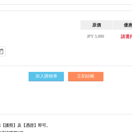
原價
優
JPY
3,000
請選
加入購物車
立刻結帳
示【護照】及【憑證】即可。