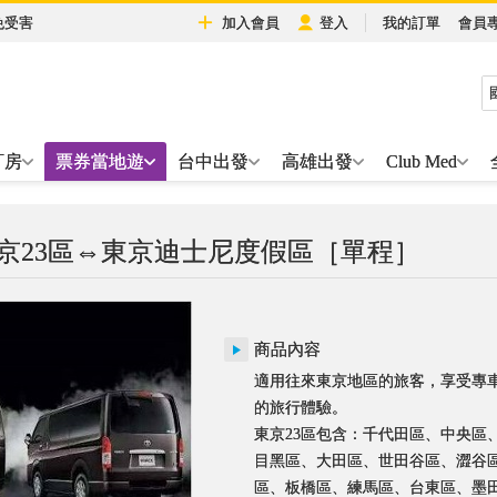
免受害
加入會員
登入
我的訂單
會員
訂房
票券當地遊
台中出發
高雄出發
Club Med
京23區⇔東京迪士尼度假區［單程］
商品內容
適用往來東京地區的旅客，享受專
的旅行體驗。
東京23區包含：千代田區、中央區
目黑區、大田區、世田谷區、澀谷
區、板橋區、練馬區、台東區、墨