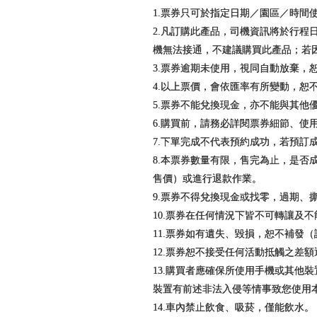
1.票券只可於指定日期／園區／時間
2.凡訂購此產品，司機資訊將於行程
機無法接通，不建議購買此產品；若
3.票券逾期未使用，視同自動放棄，
4.以上票價，會依匯率有所變動，恕
5.票券不能兌換現金，亦不能與其他
6.購買前，請務必詳閱票券細節、使
7.下單完成不代表預約成功，若預
8.本票券數量有限，售完為止，是
售價）或進行退款作業。
9.票券不得兌換現金或找零，過期、
10.票券在任何情況下皆不可轉讓及
11.票券如有遺失、毀損，恕不補發
12.票券恕不接受任何活動抵觸之差
13.購買者應確保所使用手機或其他
裝置有前述非法入侵等情事致您使用
14.車內禁止飲食、吸菸，僅能飲水。