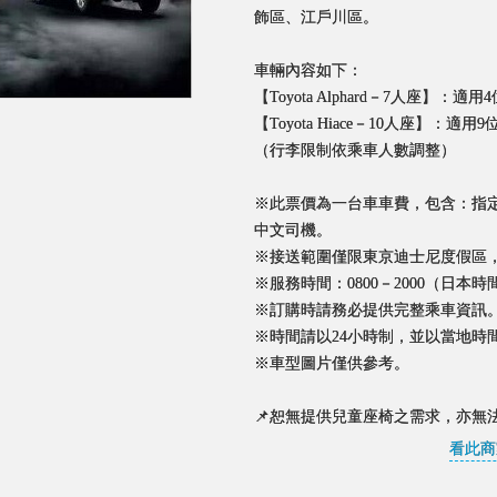
飾區、江戶川區。
車輛內容如下：
【Toyota Alphard－7人座】：適
【Toyota Hiace－10人座】：適用
（行李限制依乘車人數調整）
※此票價為一台車車費，包含：指
中文司機。
※接送範圍僅限東京迪士尼度假區
※服務時間：0800－2000（日本時
※訂購時請務必提供完整乘車資訊
※時間請以24小時制，並以當地時
※車型圖片僅供參考。
📌恕無提供兒童座椅之需求，亦無
看此商