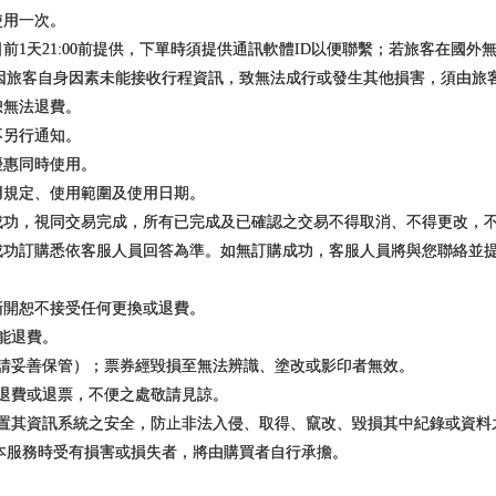
使用一次。
日前1天21:00前提供，下單時須提供通訊軟體ID以便聯繫；若旅客在國
因旅客自身因素未能接收行程資訊，致無法成行或發生其他損害，須由旅
恕無法退費。
不另行通知。
優惠同時使用。
用規定、使用範圍及使用日期。
訂成功，視同交易完成，所有已完成及已確認之交易不得取消、不得更改，
否成功訂購悉依客服人員回答為準。如無訂購成功，客服人員將與您聯絡並
撕開恕不接受任何更換或退費。
不能退費。
（請妥善保管）；票券經毀損至無法辨識、塗改或影印者無效。
額退費或退票，不便之處敬請見諒。
裝置其資訊系統之安全，防止非法入侵、取得、竄改、毀損其中紀錄或資
本服務時受有損害或損失者，將由購買者自行承擔。