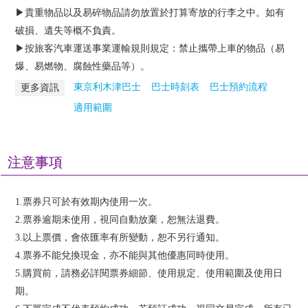
▶貴重物品以及易碎物品請勿放置於打算寄放的行李之中。如有
破損、遺失等概不負責。
▶按旅客汽車運送事業運輸規則規定：禁止攜帶上車的物品（易
爆、易燃物、腐蝕性藥品等）。
東京利木津巴士
巴士時刻表
巴士預約流程
更多資訊
適用範圍
注意事項
1.票券只可於有效期內使用一次。
2.票券逾期未使用，視同自動放棄，恕無法退費。
3.以上票價，會依匯率有所變動，恕不另行通知。
4.票券不能兌換現金，亦不能與其他優惠同時使用。
5.購買前，請務必詳閱票券細節、使用規定、使用範圍及使用日
期。