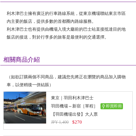
利木津巴士擁有廣泛的行車路線系統，從東京機場聯結東京市區
內主要的飯店，提供多數的首都圈內路線服務。
利木津巴士也有提供由機場入境大廳前的巴士站直接抵達目的地
飯店的接送，對於行李多的旅客是最便利的交通選擇。
相關商品介紹
（如欲訂購兩個不同商品，建議您先將正在瀏覽的商品加入購物
車，以便稍後一併結賬）
東京｜羽田利木津巴士
羽田機場⇔新宿［單程］
即買即用
【羽田機場出發】大人票
$270
JPY 1,400