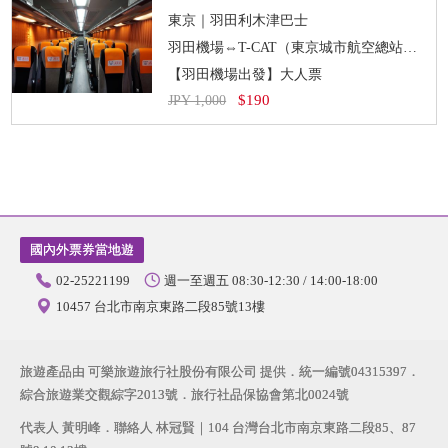
東京｜羽田利木津巴士
羽田機場⇔T-CAT（東京城市航空總站）［單程］
【羽田機場出發】大人票
$190
JPY 1,000
國內外票券當地遊
02-25221199
週一至週五 08:30-12:30 / 14:00-18:00
10457 台北市南京東路二段85號13樓
旅遊產品由 可樂旅遊旅行社股份有限公司 提供．統一編號04315397．
綜合旅遊業交觀綜字2013號．旅行社品保協會第北0024號
代表人 黃明峰．聯絡人 林冠賢｜104 台灣台北市南京東路二段85、87