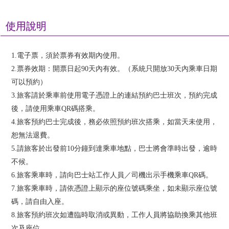
使用說明
1.電子票，須於票券有效期內使用。
2.票券效期：開票日起90天內有效。（系統只開放30天內乘車日期
可以預約）
3.旅客請於乘車前使用電子憑證上的連結預約巴士班次，預約完成
後，請使用乘車QR碼搭乘。
4.旅客預約巴士完成後，務必依照預約班次搭乘，如當天未使用，
恕無法退費。
5.請旅客於出發前10分鐘到達乘車地點，巴士將會準時出發，逾時
不候。
6.旅客乘車時，請向巴士站工作人員／司機出示手機乘車QR碼。
7.旅客乘車時，請依憑證上顯示的座位號碼乘坐，如未顯示座位號
碼，請自由入座。
8.旅客預約班次如遭臨時取消或異動，工作人員將協助換乘其他班
次及座位。