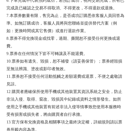
6.下單完成不代表預約成功，若預訂成功，視同交易完成，所有已
完成及已確認之交易不得取消、不得更改，不得退款或退換。
7.本票券數量有限，售完為止，是否成功訂購悉依客服人員回答為
準。如無訂購成功，客服人員將與您聯絡並提供替代方案（例
如：更換時間或其它售價）或進行退款作業。
8.票券不得兌換現金或找零，過期、撕開恕不接受任何更換或退
費。
9.票券在任何情況下皆不可轉讓及不能退費。
10.票券如有遺失、毀損，恕不補發（請妥善保管）；票券經毀損
至無法辨識、塗改或影印者無效。
11.票券恕不接受任何活動抵觸之差額退費或退票，不便之處敬請
見諒。
12.購買者應確保所使用手機或其他裝置其資訊系統之安全，防止
非法入侵、取得、竄改、毀損其中紀錄或資料之情形發生。如所
使用之手機或其他裝置有前述非法入侵等情事致您使用本服務時
受有損害或損失者，將由購買者自行承擔。
13.官方保有兌換資格及相關事項之最終決定權，詳細規則請以票
券所載內容為準。