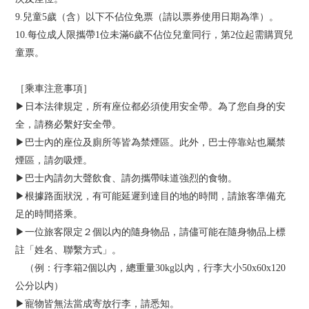
9.兒童5歲（含）以下不佔位免票（請以票券使用日期為準）。
10.每位成人限攜帶1位未滿6歲不佔位兒童同行，第2位起需購買兒
童票。
［乘車注意事項］
▶日本法律規定，所有座位都必須使用安全帶。為了您自身的安
全，請務必繫好安全帶。
▶巴士內的座位及廁所等皆為禁煙區。此外，巴士停靠站也屬禁
煙區，請勿吸煙。
▶巴士內請勿大聲飲食、請勿攜帶味道強烈的食物。
▶根據路面狀況，有可能延遲到達目的地的時間，請旅客準備充
足的時間搭乘。
▶一位旅客限定２個以內的隨身物品，請儘可能在隨身物品上標
註「姓名、聯繫方式」。
（例：行李箱2個以內，總重量30kg以內，行李大小50x60x120
公分以内）
▶寵物皆無法當成寄放行李，請悉知。