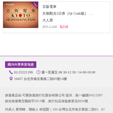
京阪電車
京都觀光1日券［Qr Code版］
即買即用
大人票
$218
JPY 1,100
國內外票券當地遊
02-25221199
週一至週五 08:30-12:30 / 14:00-18:00
10457 台北市南京東路二段85號13樓
旅遊產品由 可樂旅遊旅行社股份有限公司 提供．統一編號04315397．
綜合旅遊業交觀綜字2013號．旅行社品保協會第北0024號
代表人 黃明峰．聯絡人 林冠賢｜104 台灣台北市南京東路二段85、87