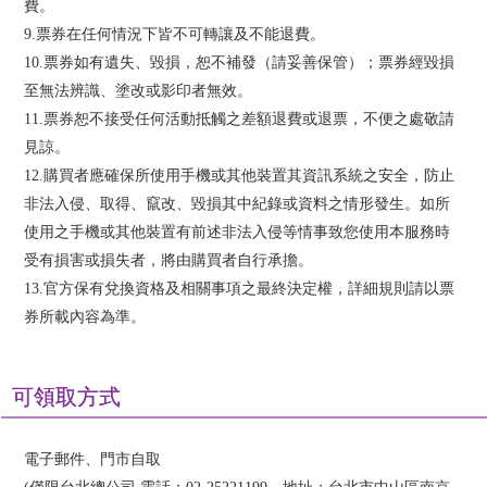
費。
9.票券在任何情況下皆不可轉讓及不能退費。
10.票券如有遺失、毀損，恕不補發（請妥善保管）；票券經毀損
至無法辨識、塗改或影印者無效。
11.票券恕不接受任何活動抵觸之差額退費或退票，不便之處敬請
見諒。
12.購買者應確保所使用手機或其他裝置其資訊系統之安全，防止
非法入侵、取得、竄改、毀損其中紀錄或資料之情形發生。如所
使用之手機或其他裝置有前述非法入侵等情事致您使用本服務時
受有損害或損失者，將由購買者自行承擔。
13.官方保有兌換資格及相關事項之最終決定權，詳細規則請以票
券所載內容為準。
可領取方式
電子郵件、門市自取