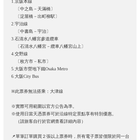
1.京阪本線
〔中之島－天滿橋〕
〔淀屋橋－出町柳駅〕
2.宇治線
〔中書島－宇治〕
3.石清水八幡宮參道纜車
〔石清水八幡宮－纜車八幡宮山上〕
4.交野線
〔枚方市－私市〕
5.大阪市營地下鐵Osaka Metro
6.大阪City Bus
※此票券無法搭乘：大津線
※實際可用範圍以官方公告為準。
※使用日當天憑票券可於沿線特定景點享有特別優惠。
（請旅客自行於官網查看詳細內容）
📌單筆訂單購買２張以上票券時，所有電子票皆僅限於同一台