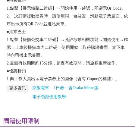
●搭乘鐵路
1.點擊【展示鐵路二維碼】→開始使用→確認，即顯示Qr Code。
2.一次訂購複數票券時，請使用同一台裝置，滑動電子票畫面，依
序出示所有QR Code並進站乘車。
●搭乘巴士
1.點擊【掃描公交車二維碼】→允許啟動相機功能→開始使用→確
認→上車後掃描車内二維碼→使用開始→取得驗證畫面，於下車
時向司機出示畫面。
2.畫面有效期間約15分鐘，超過有效期間，請旅客重新操作。
●優惠折扣
1.向工作人員出示電子票券上的圖像（含有 Cupon的標誌）。
京阪電車
1日券－含Osaka Metro版
更多資訊
電子憑證使用教學
國籍使用限制