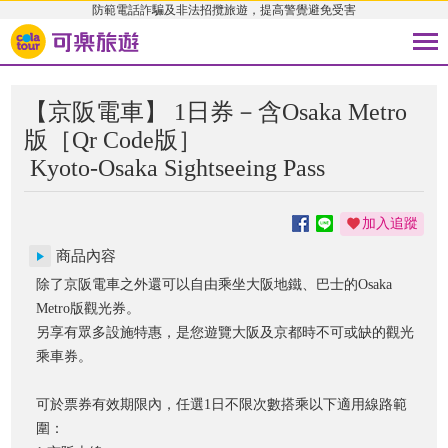
防範電話詐騙及非法招攬旅遊，提高警覺避免受害
【京阪電車】 1日券－含Osaka Metro
版［Qr Code版］
Kyoto-Osaka Sightseeing Pass
加入追蹤
商品內容
除了京阪電車之外還可以自由乘坐大阪地鐵、巴士的Osaka
Metro版觀光券。
另享有眾多設施特惠，是您遊覽大阪及京都時不可或缺的觀光
乘車券。
可於票券有效期限內，任選1日不限次數搭乘以下適用線路範
圍：