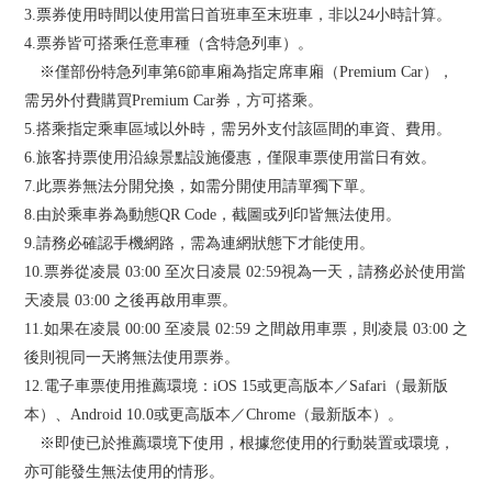
3.票券使用時間以使用當日首班車至末班車，非以24小時計算。
4.票券皆可搭乘任意車種（含特急列車）。
※僅部份特急列車第6節車廂為指定席車廂（Premium Car），
需另外付費購買Premium Car券，方可搭乘。
5.搭乘指定乘車區域以外時，需另外支付該區間的車資、費用。
6.旅客持票使用沿線景點設施優惠，僅限車票使用當日有效。
7.此票券無法分開兌換，如需分開使用請單獨下單。
8.由於乘車券為動態QR Code，截圖或列印皆無法使用。
9.請務必確認手機網路，需為連網狀態下才能使用。
10.票券從凌晨 03:00 至次日凌晨 02:59視為一天，請務必於使用當
天凌晨 03:00 之後再啟用車票。
11.如果在凌晨 00:00 至凌晨 02:59 之間啟用車票，則凌晨 03:00 之
後則視同一天將無法使用票券。
12.電子車票使用推薦環境：iOS 15或更高版本／Safari（最新版
本）、Android 10.0或更高版本／Chrome（最新版本）。
※即使已於推薦環境下使用，根據您使用的行動裝置或環境，
亦可能發生無法使用的情形。