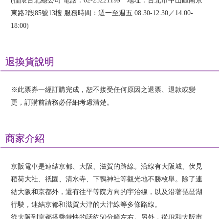
(僅限台北總公司 電話：02-25221199 地址：台北市中山區南京
東路2段85號13樓 服務時間：週一至週五 08:30-12:30／14:00-
18:00)
退換貨說明
※此票券一經訂購完成，恕不接受任何原因之退票、退款或變
更，訂購前請務必仔細考慮清楚。
商家介紹
京阪電車是連結京都、大阪、滋賀的路線。沿線有大阪城、伏見
稻荷大社、祇園、清水寺、下鴨神社等觀光地不勝枚舉。除了連
結大阪和京都外，還有往平等院方向的宇治線，以及沿著琵琶湖
行駛，連結京都和滋賀大津的大津線等多條路線。
從大阪到京都搭乘特快的話約50分鐘左右。另外，從JR和大阪市