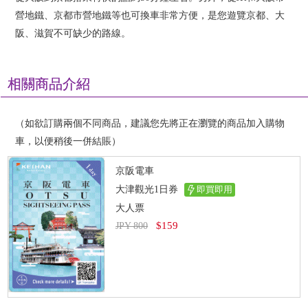
營地鐵、京都市營地鐵等也可換車非常方便，是您遊覽京都、大
阪、滋賀不可缺少的路線。
相關商品介紹
（如欲訂購兩個不同商品，建議您先將正在瀏覽的商品加入購物
車，以便稍後一併結賬）
京阪電車
大津觀光1日券
即買即用
大人票
$159
JPY 800