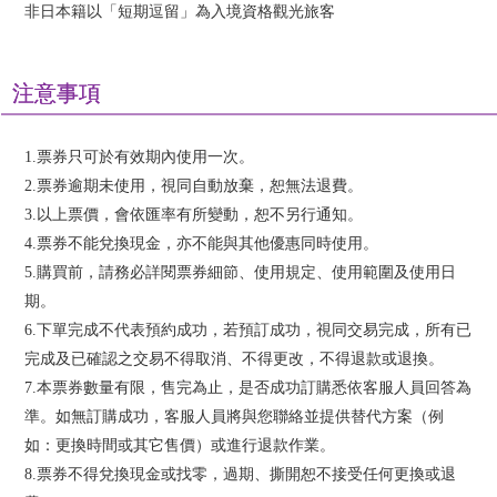
非日本籍以「短期逗留」為入境資格觀光旅客
注意事項
1.票券只可於有效期內使用一次。
2.票券逾期未使用，視同自動放棄，恕無法退費。
3.以上票價，會依匯率有所變動，恕不另行通知。
4.票券不能兌換現金，亦不能與其他優惠同時使用。
5.購買前，請務必詳閱票券細節、使用規定、使用範圍及使用日
期。
6.下單完成不代表預約成功，若預訂成功，視同交易完成，所有已
完成及已確認之交易不得取消、不得更改，不得退款或退換。
7.本票券數量有限，售完為止，是否成功訂購悉依客服人員回答為
準。如無訂購成功，客服人員將與您聯絡並提供替代方案（例
如：更換時間或其它售價）或進行退款作業。
8.票券不得兌換現金或找零，過期、撕開恕不接受任何更換或退