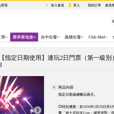
免受害
加入會員
登入
我的訂單
會員
訂房
票券當地遊
台中出發
高雄出發
Club Med
 【指定日期使用】連玩2日門票（第一級別
d
商品內容
指定日期連續暢玩兩天。
💥特別優惠：於2026年3月20日
費「迪士尼好友Live：城堡派對