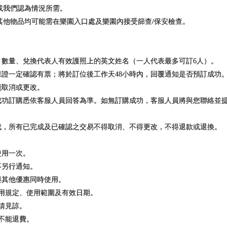
或我們認為情況所需。
他物品均可能需在樂園入口處及樂園內接受篩查/保安檢查。
、數量、兌換代表人有效護照上的英文姓名（一人代表最多可訂6人）。
保證一定確認有票；將於訂位後工作天48小時內，回覆通知是否預訂成功
能取消或更改。
否成功訂購悉依客服人員回答為準。如無訂購成功，客服人員將與您聯絡並
完成，所有已完成及已確認之交易不得取消、不得更改，不得退款或退換。
使用一次。
不另行通知。
與其他優惠同時使用。
使用規定、使用範圍及有效日期。
敬請見諒。
及不能退費。