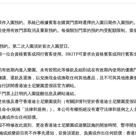
票作入園預約。系統已根據賓客在購買門票時選擇的入園日期作入園預約
前使用有效門票取消及重新預約。每個類別門票的預約均受配額限制。當
須預約。第二次入園須於首次入園翌日。
一位合資格賓客或同行賓客使用。HKITP可要求合資格賓客或同行賓客出
的有效期內進入樂園。未有按照此等條款及細則或在有效期內使用的優惠
轉讓、退款及退換，以兌換現金或換取任何其他產品，且不可與其他推廣
自行詳閱香港迪士尼樂園度假區官方網站。
子門票上註明的入園提醒信息及網站連結。
意依循及遵守香港迪士尼樂園規則（有關詳情刊登於香港迪士尼樂園度假
命令(統稱「法律和規例」) 。本公司有權拒絕沒有遵守法律和規例之人
負責或作出任何賠償。
因不時修改此規則、更改香港迪士尼樂園或遊樂設施的開放時間、暫停開
設施或娛樂節目而不作事先通知，並毋須退款、負責或作出任何賠償：香港