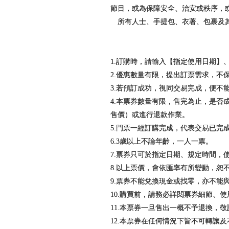
節目，或為保障安全、治安或秩序，
所有人士、手提包、衣著、包裹及其
1.訂購時，請輸入【指定使用日期】
2.優惠數量有限，提出訂票需求，不
3.若預訂成功，視同交易完成，便不
4.本票券數量有限，售完為止，是
售價）或進行退款作業。
5.門票一經訂購完成，代表交易已
6.3歲以上不論年齡，一人一票。
7.票券只可於指定日期、規定時間，
8.以上票價，會依匯率有所變動，恕
9.票券不能兌換現金或找零，亦不能
10.購買前，請務必詳閱票券細節、
11.本票券一旦售出一概不予退換，
12.本票券在任何情況下皆不可轉讓