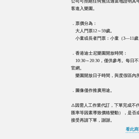
公司可拒絕任何無法適當地證明其
客進入樂園。
．票價分為：
大人門票12～59歲。
小童或長者門票：小童（3—11歲
．香港迪士尼樂園開放時間：
10:30～20:30，僅供參考。
官網。
樂園開放日子時間，與度假區內所
．圖像僅作推廣用途。
⚠️因需人工作業代訂，下單完成不
匯率等因素導致價格變動），是否
接受再請下單，謝謝。
看此商