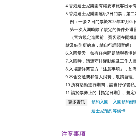
4.香港迪士尼樂園有權要求旅客出示
5.香港迪士尼樂園連玩2日門票，第
例：一張２日門票於2025年07月02
第一次入園時除了規定的條件外還需
（官方規定進園前，賓客須在閘機讓
款及細則所約束，請自行詳閱官網）
6.入園當天，如有任何問題請與香港
7.入園時，請遵守排隊動線及工作人
8.入場請詳閱官方「注意事項」，如
9.不含交通費和個人消費，敬請自理
10.所有活動進行期間，請自行保管
11.請於票券上的【指定日期】、規
預約入園
入園預約條
更多資訊
迪士尼預約等候卡
注意事項