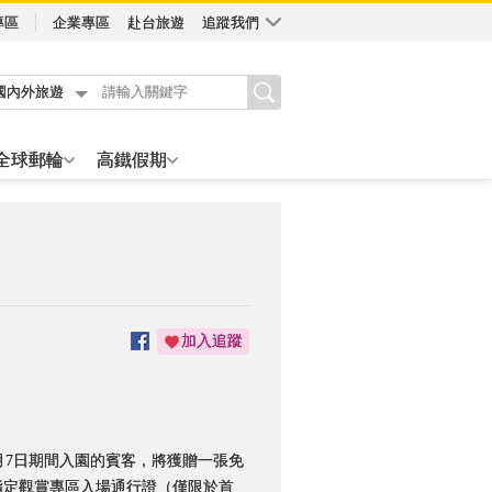
專區
企業專區
赴台旅遊
追蹤我們
國內外旅遊
全球郵輪
高鐵假期
）
加入追蹤
至6月7日期間入園的賓客，將獲贈一張免
」指定觀賞專區入場通行證（僅限於首