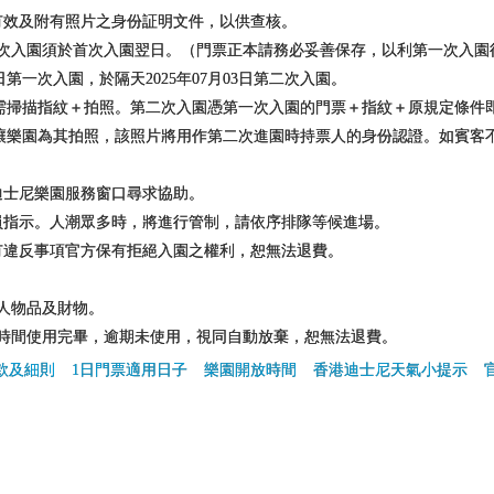
有效及附有照片之身份証明文件，以供查核。
二次入園須於首次入園翌日。（門票正本請務必妥善保存，以利第一次入園
日第一次入園，於隔天2025年07月03日第二次入園。
掃描指紋＋拍照。第二次入園憑第一次入園的門票＋指紋＋原規定條件
樂園為其拍照，該照片將用作第二次進園時持票人的身份認證。如賓客
迪士尼樂園服務窗口尋求協助。
員指示。人潮眾多時，將進行管制，請依序排隊等候進場。
有違反事項官方保有拒絕入園之權利，恕無法退費。
。
私人物品及財物。
定時間使用完畢，逾期未使用，視同自動放棄，恕無法退費。
款及細則
1日門票適用日子
樂園開放時間
香港迪士尼天氣小提示