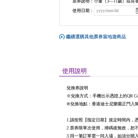
票券說明：小童（3—11歲）或長
使用日期：
繼續選購其他票券當地遊商品
使用說明
兌換券說明
※兌換方式：手機出示憑證上的QR Co
※兌換地點：香港迪士尼樂園正門入
1.請按照【指定日期】規定時間內，
2.票券限單次使用，掃碼後無效，恕
3.同一筆訂單需一同入場，如須分開