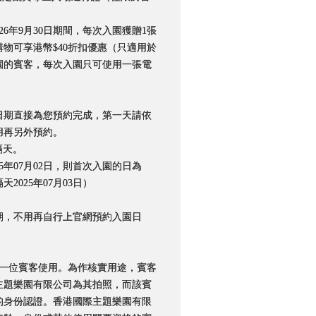
2026年9月30日期間，每次入園獲贈1張
物可享港幣$40折扣優惠（只適用於
園的賓客，每次入園只可使用一張電
日期直接為您預約完成，第一天請依
用再另外預約。
隔天。
5年07月02日，則首次入園的日為
天2025年07月03日）
期，不用再自行上官網預約入園日
同一位賓客使用。為作核實用途，賓客
主題樂園有限公司為其拍照，而該賓
的身份認證。香港國際主題樂園有限