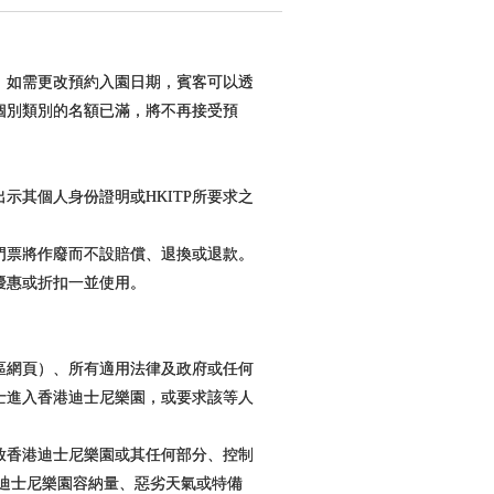
。如需更改預約入園日期，賓客可以透
個別類別的名額已滿，將不再接受預
示其個人身份證明或HKITP所要求之
門票將作廢而不設賠償、退換或退款。
優惠或折扣一並使用。
區網頁）、所有適用法律及政府或任何
士進入香港迪士尼樂園，或要求該等人
放香港迪士尼樂園或其任何部分、控制
迪士尼樂園容納量、惡劣天氣或特備