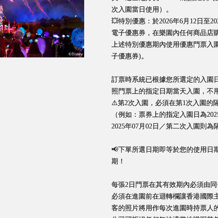
次入園當日使用）。
💥特別優惠：於2026年6月12日至
電子優惠券，在樂園內任何商品店購
上述特別優惠期內使用優惠門票入
子優惠券)。
訂票時系統已根據您所選定的入園
照門票上的指定日期當天入園，不
⚠️第2次入園，必須在第1次入園的
（例如：票券上的指定入園日為202
2025年07月02日／第二次入園則為隔
📢下單所選日期即等於您的使用日
期！
每張2日門票在其有效期內必須由
必須在進園前在迴轉欄讓香港國際
客的照片將用作每次進園時持票人