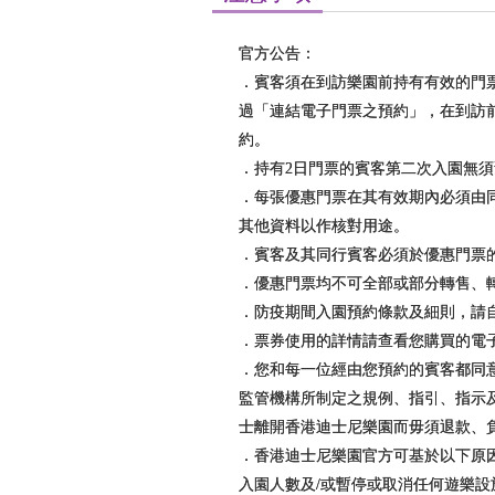
官方公告：
．賓客須在到訪樂園前持有有效的門
過「連結電子門票之預約」，在到訪
約。
．持有2日門票的賓客第二次入園無
．每張優惠門票在其有效期內必須由同
其他資料以作核對用途。
．賓客及其同行賓客必須於優惠門票
．優惠門票均不可全部或部分轉售、
．防疫期間入園預約條款及細則，請
．票券使用的詳情請查看您購買的電
．您和每一位經由您預約的賓客都同
監管機構所制定之規例、指引、指示及
士離開香港迪士尼樂園而毋須退款、
．香港迪士尼樂園官方可基於以下原
入園人數及/或暫停或取消任何遊樂