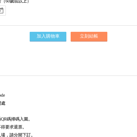
者（60歲或以上）
加入購物車
立刻結帳
de
閘處
憑QR碼掃碼入園。
不得要求退票。
入場，請分開下訂。