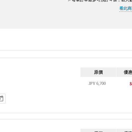
看此商
原價
優
JPY
6,700
$