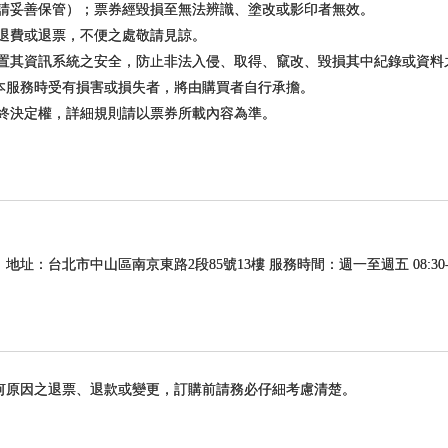
（請妥善保管）；票券經毀損至無法辨識、塗改或影印者無效。
額退費或退票，不便之處敬請見諒。
裝置其資訊系統之安全，防止非法入侵、取得、竄改、毀損其中紀錄或資
本服務時受有損害或損失者，將由購買者自行承擔。
最終決定權，詳細規則請以票券所載內容為準。
 地址：台北市中山區南京東路2段85號13樓 服務時間：週一至週五 08:30-12:30
何原因之退票、退款或變更，訂購前請務必仔細考慮清楚。