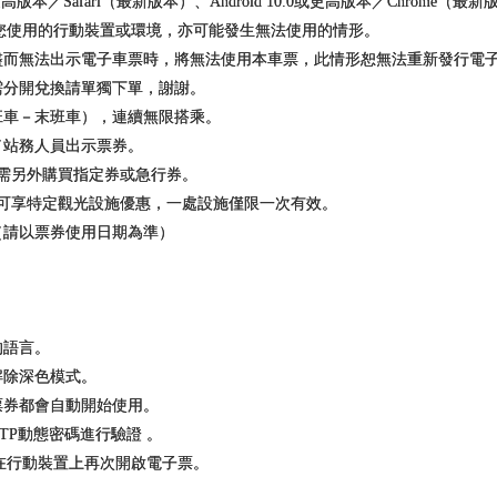
版本／Safari（最新版本）、Android 10.0或更高版本／Chrome（最
使用的行動裝置或環境，亦可能發生無法使用的情形。
耗盡而無法出示電子車票時，將無法使用本車票，此情形恕無法重新發行電
需分開兌換請單獨下單，謝謝。
班車－末班車），連續無限搭乘。
／站務人員出示票券。
，需另外購買指定券或急行券。
票可享特定觀光設施優惠，一處設施僅限一次有效。
。（請以票券使用日期為準）
的語言。
解除深色模式。
票券都會自動開始使用。
TP動態密碼進行驗證 。
行動裝置上再次開啟電子票。
。