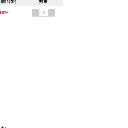
惠價
(台幣)
數量
$676
-
+