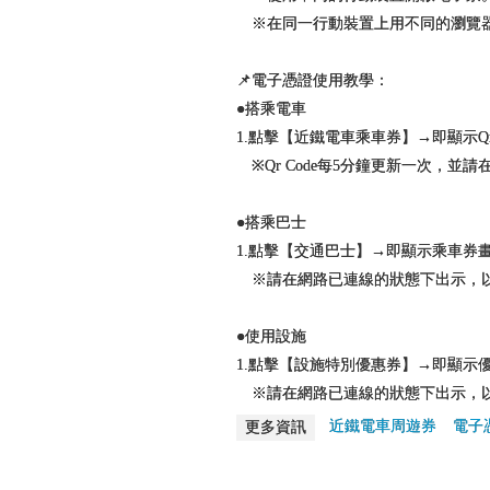
※在同一行動裝置上用不同的瀏覽
📌電子憑證使用教學：
●搭乘電車
1.點擊【近鐵電車乘車券】→即顯示Qr 
※Qr Code每5分鐘更新一次，並
●搭乘巴士
1.點擊【交通巴士】→即顯示乘車券
※請在網路已連線的狀態下出示，以
●使用設施
1.點擊【設施特別優惠券】→即顯示
※請在網路已連線的狀態下出示，以
近鐵電車周遊券
電子
更多資訊