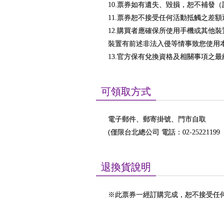
10.票券如有遺失、毀損，恕不補發
11.票券恕不接受任何活動抵觸之差
12.購買者應確保所使用手機或其他
裝置有前述非法入侵等情事致您使用
13.官方保有兌換資格及相關事項之
可領取方式
電子郵件、郵寄掛號、門市自取
(僅限台北總公司 電話：02-25221199
退換貨說明
※此票券一經訂購完成，恕不接受任