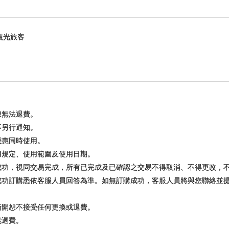
觀光旅客
恕無法退費。
不另行通知。
優惠同時使用。
用規定、使用範圍及使用日期。
訂成功，視同交易完成，所有已完成及已確認之交易不得取消、不得更改，
否成功訂購悉依客服人員回答為準。如無訂購成功，客服人員將與您聯絡並
撕開恕不接受任何更換或退費。
能退費。