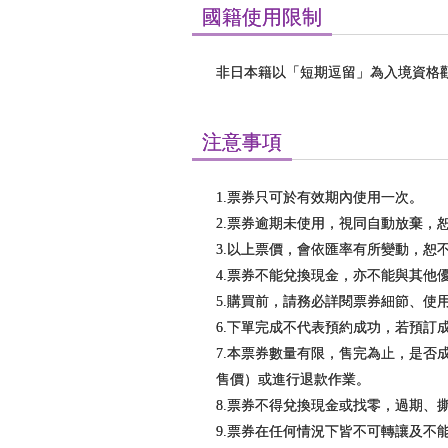
國籍使用限制
非日本籍以「短期逗留」為入境資格
注意事項
1.票券只可於有效期內使用一次。
2.票券逾期未使用，視同自動放棄，
3.以上票價，會依匯率有所變動，恕
4.票券不能兌換現金，亦不能與其他
5.購買前，請務必詳閱票券細節、使
6.下單完成不代表預約成功，若預
7.本票券數量有限，售完為止，是
售價）或進行退款作業。
8.票券不得兌換現金或找零，過期、
9.票券在任何情況下皆不可轉讓及不