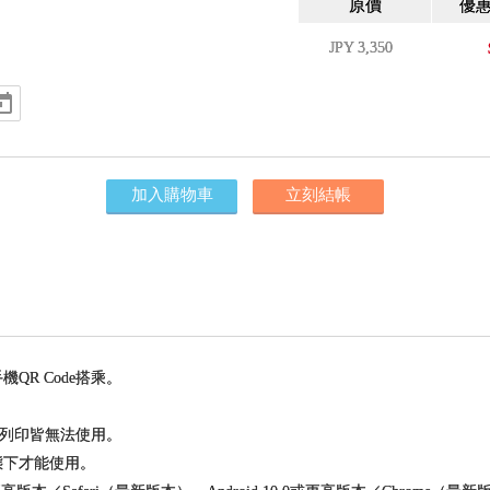
原價
優
JPY
3,350
加入購物車
立刻結帳
QR Code搭乘。
圖或列印皆無法使用。
態下才能使用。