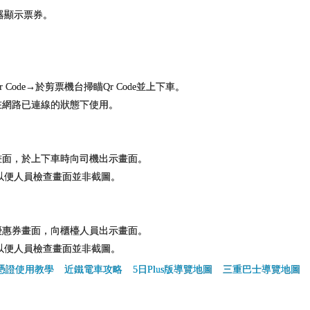
器顯示票券。
Code→於剪票機台掃瞄Qr Code並上下車。
請在網路已連線的狀態下使用。
畫面，於上下車時向司機出示畫面。
便人員檢查畫面並非截圖。
優惠券畫面，向櫃檯人員出示畫面。
便人員檢查畫面並非截圖。
憑證使用教學
近鐵電車攻略
5日Plus版導覽地圖
三重巴士導覽地圖