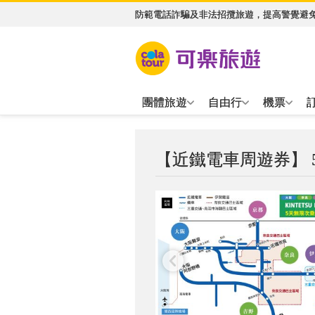
防範電話詐騙及非法招攬旅遊，提高警覺避
團體旅遊
自由行
機票
【近鐵電車周遊券】 5日