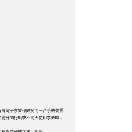
所有電子票皆僅限於同一台手機裝置
如需分開行動或不同天使用票券時，
數超過請分開下單，謝謝。