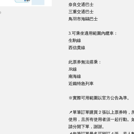
奈良交通巴士
三重交通巴士
鳥羽市海鷗巴士
3.可乘坐適用範圍內纜車：
生駒線
西信貴線
此票券無法搭乘：
JR線
南海線
近鐵特急列車
※實際可用範圍以官方公告為準。
📌單筆訂單購買２張以上票券時，
使用，且所有使用者須一起行動。
請分開下單，謝謝。
📌每筆訂單最多可預訂４張，若人