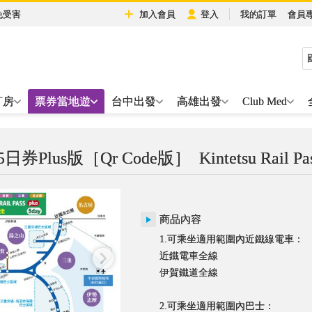
免受害
加入會員
登入
我的訂單
會員
訂房
票券當地遊
台中出發
高雄出發
Club Med
券Plus版［Qr Code版］
Kintetsu Rail Pa
商品內容
1.可乘坐適用範圍內近鐵線電車：
近鐵電車全線
伊賀鐵道全線
2.可乘坐適用範圍內巴士：