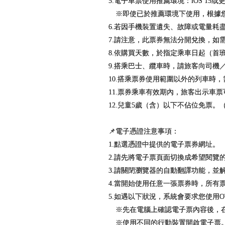
5.電子車票使用推薦環境：iOS 15或更高
※即使已於推薦環境下使用，根據您
6.若因手機裝置遺失、故障或電量
7.請注意，此票券無法分開兌換，如
8.依購買天數，於指定乘車日起（首
9.搭乘巴士、纜車時，請旅客向司機
10.搭乘票券使用範圍以外的列車時
11.票券乘車有效期內，旅客出示車
12.兒童5歲（含）以下不佔位免票
📌電子憑證注意事項：
1.點選憑證中提供的電子票券網址。
2.請先將電子票頁面切換成希望閱覽
3.請關閉瀏覽器的自動翻譯功能，並
4.當開始使用任意一張票券時，所有
5.如遇以下狀況，系統會要求您使用O
※先在電腦上確認電子票內容後，在
※使用不同的行動裝置開啟電子票