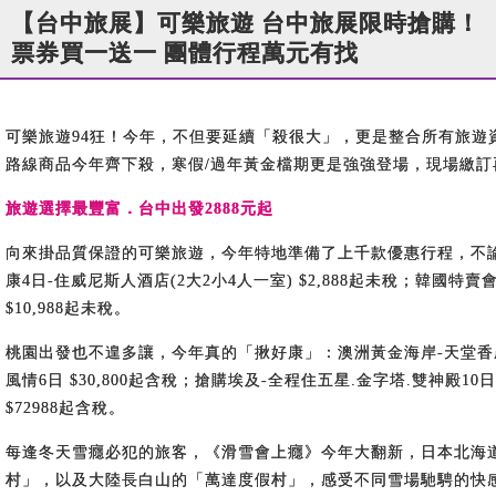
【台中旅展】可樂旅遊 台中旅展限時搶購！
票券買一送一 團體行程萬元有找
可樂旅遊94狂！今年，不但要延續「殺很大」，更是整合所有旅遊
路線商品今年齊下殺，寒假/過年黃金檔期更是強強登場，現場繳訂
旅遊選擇最豐富．台中出發2888元起
向來掛品質保證的可樂旅遊，今年特地準備了上千款優惠行程，不
康4日-住威尼斯人酒店(2大2小4人一室) $2,888起未稅；韓國特
$10,988起未稅。
桃園出發也不遑多讓，今年真的「揪好康」：澳洲黃金海岸-天堂香農莊.酒
風情6日 $30,800起含稅；搶購埃及-全程住五星.金字塔.雙神殿10
$72988起含稅。
每逢冬天雪癮必犯的旅客，《滑雪會上癮》今年大翻新，日本北海道首
村」，以及大陸長白山的「萬達度假村」，感受不同雪場馳騁的快感，