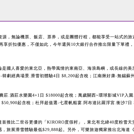
資源，無論機票、飯店、票券，或是團體行程，都能享受一站式的旅
再享折扣優惠，不僅如此，今年還與10大銀行合作推出限量下單禮，
論是國人喜愛的東北亞，熱帶風情的東南亞、海浪島嶼，或長線的美加
賣會-韓劇經典場景.滑雪初體驗4日 $8,200起含稅；江南揪好康-無錫蘇
莊水樂園4+1日 $18000起含稅；萬歲關西~環球影城VIP入園.
日 $50,900起含稅；杜拜超值選-七星帆船宴.阿布達比羅浮宮.衝沙7日
推比二世谷更優的「KIRORO度假村」，東北有北緯40度粉雪天
旅展滑雪體驗最低$29,888起。另外，可樂旅遊獨家推出北海道