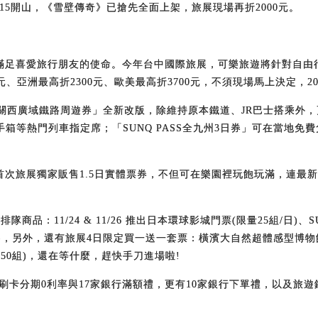
4/15開山，《雪壁傳奇》已搶先全面上架，旅展現場再折2000元。
足喜愛旅行朋友的使命。今年台中國際旅展，可樂旅遊將針對自由行
、亞洲最高折2300元、歐美最高折3700元，不須現場馬上決定，201
R關西廣域鐵路周遊券」全新改版，除維持原本鐵道、JR巴士搭乘外
箱等熱門列車指定席；「SUNQ PASS全九州3日券」可在當地
次旅展獨家販售1.5日實體票券，不但可在樂園裡玩飽玩滿，連最
/24 & 11/26 推出日本環球影城門票(限量25組/日)、SUNQ P
組/日)，另外，還有旅展4日限定買一送一套票：橫濱大自然超體感型博物
限量50組)，還在等什麼，趕快手刀進場啦!
5家銀行刷卡分期0利率與17家銀行滿額禮，更有10家銀行下單禮，以