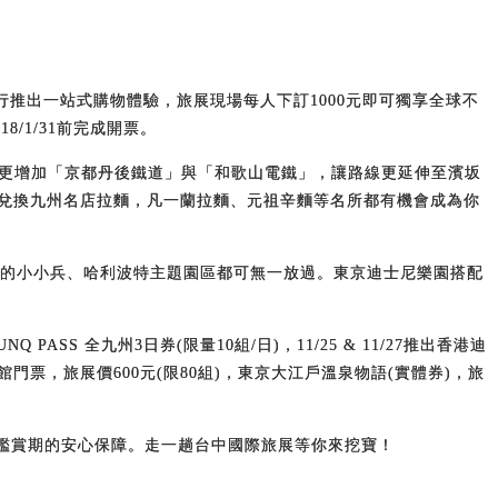
推出一站式購物體驗，旅展現場每人下訂1000元即可獨享全球不
8/1/31前完成開票。
，更增加「京都丹後鐵道」與「和歌山電鐵」，讓路線更延伸至濱坂
免費兌換九州名店拉麵，凡一蘭拉麵、元祖辛麵等名所都有機會成為你
新的小小兵、哈利波特主題園區都可無一放過。東京迪士尼樂園搭配
ASS 全九州3日券(限量10組/日)，11/25 & 11/27推出香港迪
館門票，旅展價600元(限80組)，東京大江戶溫泉物語(實體券)，旅
及旅遊鑑賞期的安心保障。走一趟台中國際旅展等你來挖寶！