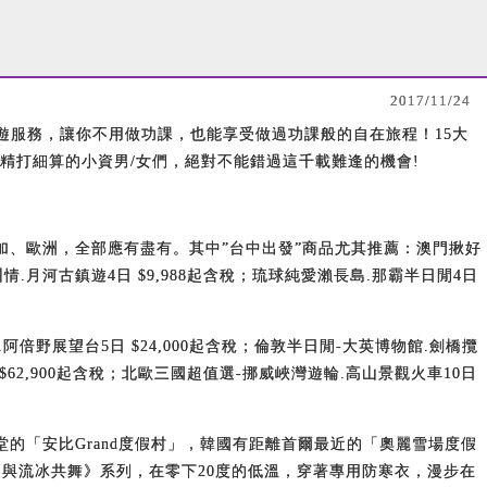
2017/11/24
遊服務，讓你不用做功課，也能享受做過功課般的自在旅程！15大
精打細算的小資男/女們，絕對不能錯過這千載難逢的機會!
、歐洲，全部應有盡有。其中”台中出發”商品尤其推薦：澳門揪好
州情.月河古鎮遊4日 $9,988起含稅；琉球純愛瀨長島.那霸半日閒4日
阿倍野展望台5日 $24,000起含稅；倫敦半日閒-大英博物館.劍橋攬
 $62,900起含稅；北歐三國超值選-挪威峽灣遊輪.高山景觀火車10日
堂的「安比Grand度假村」，韓國有距離首爾最近的「奧麗雪場度假
《與流冰共舞》系列，在零下20度的低溫，穿著專用防寒衣，漫步在