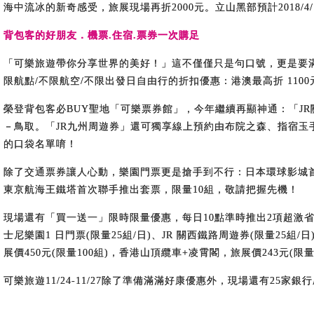
海中流冰的新奇感受，旅展現場再折2000元。立山黑部預計2018/
背包客的好朋友．機票.住宿.票券一次購足
「可樂旅遊帶你分享世界的美好！」這不僅僅只是句口號，更是要滿
限航點/不限航空/不限出發日自由行的折扣優惠：港澳最高折 1100元
榮登背包客必BUY聖地「可樂票券館」，今年繼續再顯神通：「J
－鳥取。「JR九州周遊券」還可獨享線上預約由布院之森、指宿玉手
的口袋名單唷！
除了交通票券讓人心動，樂園門票更是搶手到不行：日本環球影城首
東京航海王鐵塔首次聯手推出套票，限量10組，敬請把握先機！
現場還有「買一送一」限時限量優惠，每日10點準時推出2項超激省排隊商品：11
士尼樂園1 日門票(限量25組/日)、JR 關西鐵路周遊券(限量25
展價450元(限量100組)，香港山頂纜車+凌霄閣，旅展價243元(
可樂旅遊11/24-11/27除了準備滿滿好康優惠外，現場還有2