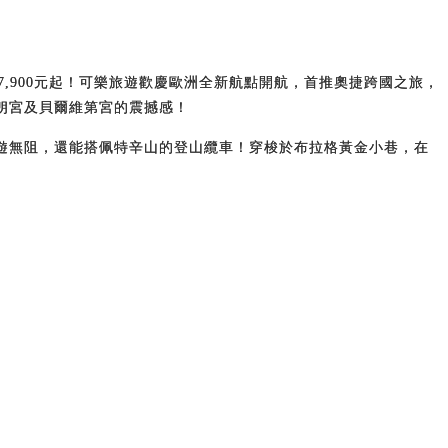
7,900元起！可樂旅遊歡慶歐洲全新航點開航，首推奧捷跨國之旅，
朗宮及貝爾維第宮的震撼感！
遊無阻，還能搭佩特辛山的登山纜車！穿梭於布拉格黃金小巷，在