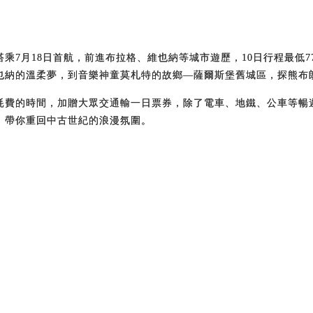
7月18日首航，前進布拉格、維也納等城市遊歷，10日行程最低7
也納的溫柔夢，到音樂神童莫札特的故鄉—薩爾斯堡舊城區，探熊布
耗費的時間，加贈大眾交通輸一日票券，除了電車、地鐵、公車等暢
，帶你重回中古世紀的浪漫氛圍。