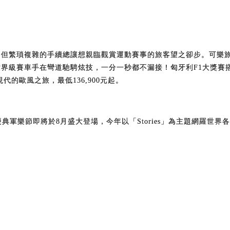
賽車迷入坑，但繁瑣複雜的手續總讓想親臨觀賞運動賽事的旅客望之卻步。
世界級賽車手在彎道馳騁炫技，一分一秒都不漏接！匈牙利F1大獎賽搭配
的歐風之旅，最低136,900元起。
慶典軍樂節即將於8月盛大登場，今年以「Stories」為主題網羅