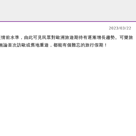
2023/03/22
到疫情前水準，由此可見民眾對歐洲旅遊期待有逐漸增長趨勢。可樂旅
無論首次訪歐或舊地重遊，都能有個難忘的旅行假期！