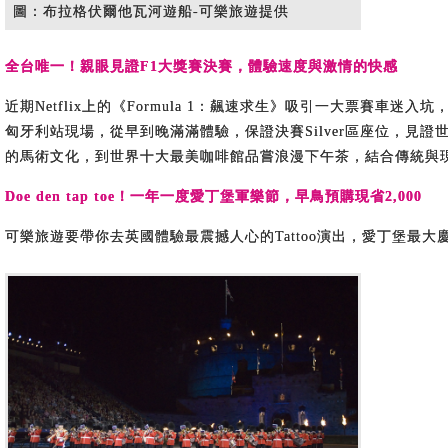
圖：布拉格伏爾他瓦河遊船-可樂旅遊提供
全台唯一！親眼見證F1大獎賽決賽，體驗速度與激情的快感
近期Netflix上的《Formula 1：飆速求生》吸引一大票
匈牙利站現場，從早到晚滿滿體驗，保證決賽Silver區座位，見證
的馬術文化，到世界十大最美咖啡館品嘗浪漫下午茶，結合傳統與現代
Doe den tap toe！一年一度愛丁堡軍樂節，早鳥預購現省2,000
可樂旅遊要帶你去英國體驗最震撼人心的Tattoo演出，愛丁堡最大