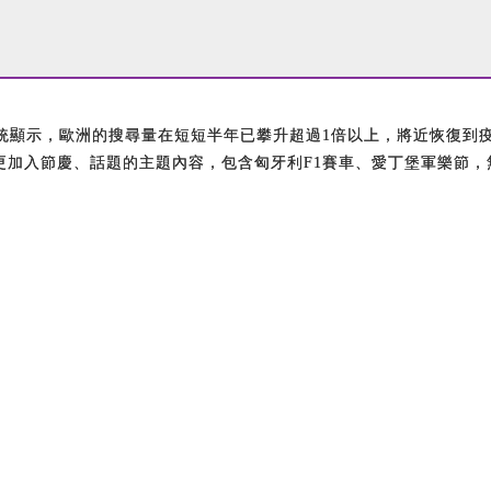
系統顯示，歐洲的搜尋量在短短半年已攀升超過1倍以上，將近恢復
更加入節慶、話題的主題內容，包含匈牙利F1賽車、愛丁堡軍樂節，