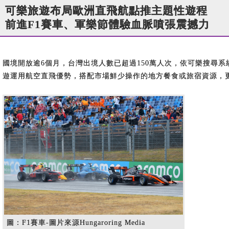
可樂旅遊布局歐洲直飛航點推主題性遊程
前進F1賽車、軍樂節體驗血脈噴張震撼力
國境開放逾6個月，台灣出境人數已超過150萬人次，依可樂搜尋
遊運用航空直飛優勢，搭配市場鮮少操作的地方餐食或旅宿資源，
圖：F1賽車-圖片來源Hungaroring Media