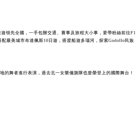
可樂旅遊領先全國，一手包辦交通、賽事及旅程大小事，要帶粉絲前往F1
最美城市布達佩斯10日遊，搭渡船遊多瑙河，探索Godollo民族
世界各地的舞者進行表演，過去北一女樂儀旗隊也曾榮登上的國際舞台！