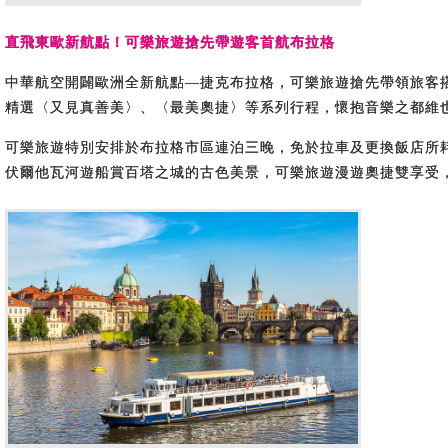
直飛東歐新航點！可樂旅遊搶先帶遊客首航布拉格
中華航空開闢歐洲全新航點—捷克布拉格，可樂旅遊搶先帶領旅客搭乘
精選〈又見真善美〉、〈最美奧捷〉等系列行程，懷抱音樂之都維
可樂旅遊特別安排於布拉格市區連泊三晚，免於拉車及更換飯店所
伏爾他瓦河遊船賞百塔之城的古色美景，可樂旅遊漫遊奧捷雙享受