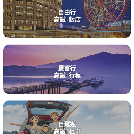
自由行
高鐵+飯店
豐富行
高鐵+行程
自駕遊
高鐵+租車