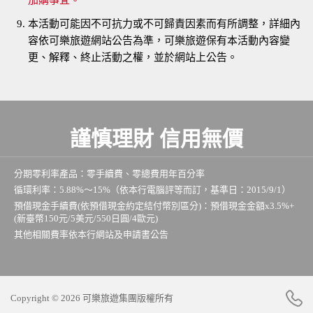
本活動可能因不可抗力或不可歸責因素而有所調整，詳細內
容依可樂旅遊網站公告為準，可樂旅遊保有本活動內容變
更、解釋、終止活動之權，並於網站上公告。
謹慎理財
信用無價
分期零利率產品：零手續費、零總費用年百分率
循環利率：5.88%～15%（依本行電腦評等而訂，基準日：2015/9/1）
預借現金手續費(依預借現金約定結付幣別區分)：預借現金金額x3.5%+
(新臺幣150元/5美元/550日圓/4歐元)
其他相關費率依本行網站及申請書公告
Copyright © 2026 可樂旅遊集團版權所有