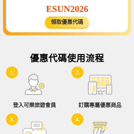
動
ESUN2026
說
明
領取優惠代碼
領
取
優
惠
優惠代碼使用流程
代
碼
1.
2.
推
薦
行
登入可樂旅遊會員
訂購專屬優惠商品
程
3.
4.
注