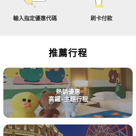
意
事
項
輸入指定優惠代碼
刷卡付款
玉
山
卡
推薦行程
友
專
屬
優
惠
熱銷優惠
高鐵+主題行程
刷
卡
滿
額
禮