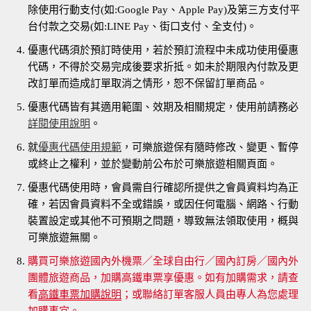
除使用行動支付(如:Google Pay、Apple Pay)及第三方支付平
台付款之交易(如:LINE Pay、街口支付、全支付)。
優惠代碼須於預訂時使用，若於預訂流程中未成功使用優惠
代碼，不得於交易完成後要求折抵。如未於期限內付款及更
改訂單而造成訂單取消之情形，恕不保留訂單商品。
優惠代碼皆有其適用範圍、效期及相關規定，使用前請務必
詳閱使用說明
。
就
優惠代碼使用規範
，可樂旅遊保有隨時修改、變更、暫停
或終止之權利，並於變動前公布於可樂旅遊相關頁面。
優惠代碼使用時，會員需自行確認所提供之會員資料均為正
確，若因會員資料不全或錯誤，或因任何電腦、網路、行動
裝置設定或其他不可預期之問題，導致無法領取使用，概與
可樂旅遊無關。
購買可樂旅遊國內外機票／全球自由行／國內訂房／國內外
團體旅遊商品，加購高鐵車票享優惠。如有加購需求，請查
看
高鐵車票加購說明
；或聯絡訂單客服人員由專人為您處理
加購事宜。