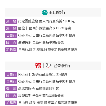
卡
滿
玉山銀行
額
禮
旅 遊
指定團體旅遊 兩人同行最高折29,000元
旅 遊
國旅卡 國內外旅遊最高享11.2%優惠
卡
自由行
Club Med 自由行全系列商品享95折優惠
友
國 內
高鐵假期 全系列商品享9折優惠
優
惠
加購價
自由行.訂房.機票.國旅享加購高鐵票優惠
專
案
台新銀行
自由行
Richart卡 旅遊商品最高13.3%優惠
分
期
自由行
Club Med 自由行全系列商品享95折優惠
0
機 票
環球無限卡 華航機票88折起
手
國 內
高鐵假期 全系列商品享9折優惠
續
加購價
自由行.訂房.機票.國旅享加購高鐵票優惠
費