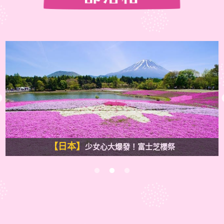
本
韓
國
歐
洲
土
耳
其
【日本】
少女心大爆發！富士芝櫻祭
美
加
台
灣