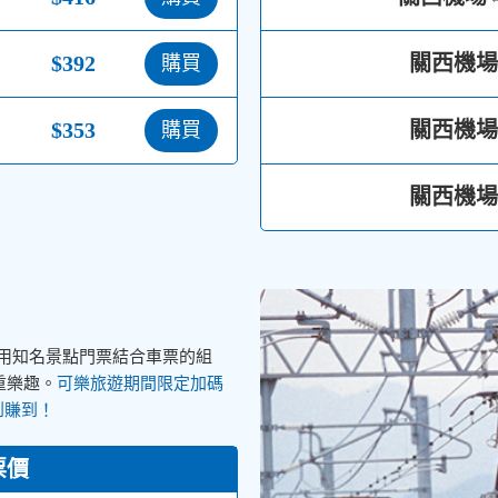
$392
關西機場
購買
$353
關西機場
購買
關西機場
，用知名景點門票結合車票的組
可樂旅遊期間限定加碼
重樂趣。
到賺到！
票價