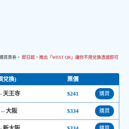
外購買票券。
即日起，推出「WEST QR」讓你不用兌換憑證即可
須兌換)
票價
⇔天王寺
$241
購買
⇔大阪
$334
購買
⇔新大阪
$334
購買