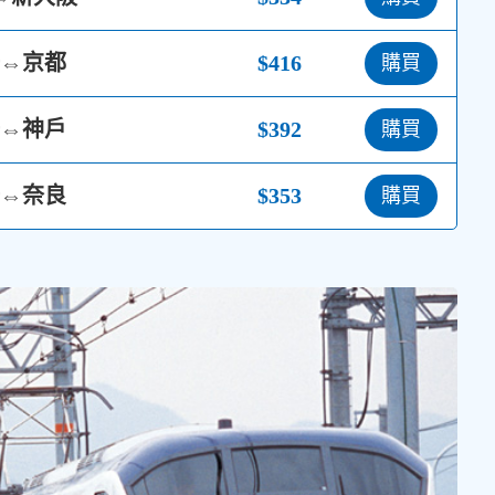
⇔京都
$416
購買
⇔神戶
$392
購買
⇔奈良
$353
購買