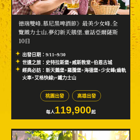
德瑞雙峰.慕尼黑啤酒節》最美少女峰.全
覽鐵力士山.夢幻新天鵝堡.童話亞爾薩斯
10日
出發日期：9/11~9/30
世遺之旅：史特拉斯堡+威斯教堂+伯恩古城
經典必訪：新天鵝堡+羅騰堡+海德堡+少女峰(齒軌
火車+艾格快線)+鐵力士山
桃園出發
高雄出發
119,900
每人
起