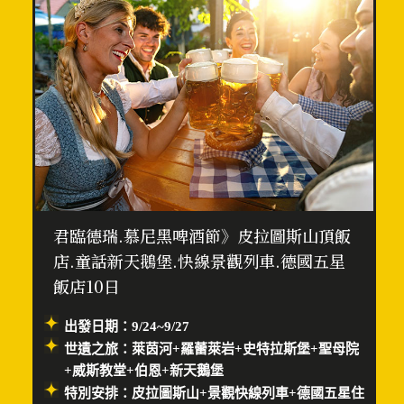
君臨德瑞.慕尼黑啤酒節》皮拉圖斯山頂飯
店.童話新天鵝堡.快線景觀列車.德國五星
飯店10日
出發日期：9/24~9/27
世遺之旅：萊茵河+羅蕾萊岩+史特拉斯堡+聖母院
+威斯教堂+伯恩+新天鵝堡
特別安排：皮拉圖斯山+景觀快線列車+德國五星住