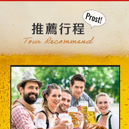
薦
2026/9/19~10/4
行
程
前往朝聖.看行程