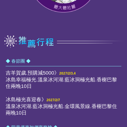
◆ 春節團 ◆
吉羊賀歲.預購減5000》
2027/2/3.4
冰島幸福極光.溫泉冰河湖.藍冰洞極光船.香榭巴黎
住兩晚10日
冰島極光喜迎春》
2027/2/7
溫泉冰河湖.藍冰洞極光船.金環風景線.香榭巴黎住
兩晚10日