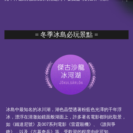
= 冬季
冰島
必玩景點 =
冰島中最知名的冰川湖，湖色晶瑩透著粉藍色光澤的千年浮
冰，漂浮在清澈如鏡面般湖面上，許多著名電影都到此取景，
如《鐵達尼號》及007系列電影《雷霆殺機》、《誰與爭
鋒》，以及《古墓奇兵》等，受歡迎的程度由此可知。