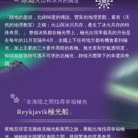
火山和冰河的國度
「陸地的盡頭，北緯66度的傳說。豐富的地理景觀，素有《天
然的地理教室》之稱；火山與冰川共存，產生了冰火共存的特
殊奇景。」 整個冰島都在極光帶上，極光出現率最高的月份是
在每年的11月至隔年4月，全國上下任何地方都有機會看到極
光，加上主要的三大要件黑暗的夜晚、無光害和空氣透明度，
仰頭就能等待可遇不可求的北極光，靜候天際降下的幸運與奇
蹟。
「在海陸之間找尋幸福極光
Reykjavik極光船
」
夜晚安排雷克雅維克極光船夜間之旅，乘船出海找尋幸福極
光，神秘綠光跳耀於海陸之間，發掘驚奇的世界奇景。